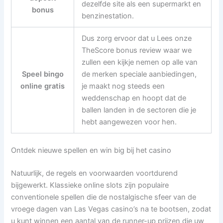
dezelfde site als een supermarkt en
bonus
benzinestation.
Dus zorg ervoor dat u Lees onze
TheScore bonus review waar we
zullen een kijkje nemen op alle van
Speel bingo
de merken speciale aanbiedingen,
online gratis
je maakt nog steeds een
weddenschap en hoopt dat de
ballen landen in de sectoren die je
hebt aangewezen voor hen.
Ontdek nieuwe spellen en win big bij het casino
Natuurlijk, de regels en voorwaarden voortdurend
bijgewerkt. Klassieke online slots zijn populaire
conventionele spellen die de nostalgische sfeer van de
vroege dagen van Las Vegas casino’s na te bootsen, zodat
u kunt winnen een aantal van de runner-up prijzen die uw