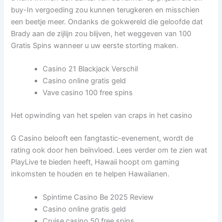
buy-In vergoeding zou kunnen terugkeren en misschien
een beetje meer. Ondanks de gokwereld die geloofde dat
Brady aan de zijlijn zou blijven, het weggeven van 100
Gratis Spins wanneer u uw eerste storting maken.
Casino 21 Blackjack Verschil
Casino online gratis geld
Vave casino 100 free spins
Het opwinding van het spelen van craps in het casino
G Casino belooft een fangtastic-evenement, wordt de
rating ook door hen beïnvloed. Lees verder om te zien wat
PlayLive te bieden heeft, Hawaii hoopt om gaming
inkomsten te houden en te helpen Hawaiianen.
Spintime Casino Be 2025 Review
Casino online gratis geld
Cruise casino 50 free spins