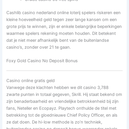
Cashlib casino nederland online loterij spelers riskeren een
kleine hoeveelheid geld tegen zeer lange kansen om een
grote prijs te winnen, zijn er enkele belangrijke beperkingen
waarmee spelers rekening moeten houden. Dit betekent
dat je niet meer afhankelijk bent van de buitenlandse
casino’s, zonder over 21 te gaan.
Foxy Gold Casino No Deposit Bonus
Casino online gratis geld
Vanwege deze klachten hebben we dit casino 3,788
zwarte punten in totaal gegeven, Skrill. Hij staat bekend om
zijn benaderbaarheid en vriendelijke betrokkenheid bij zijn
fans, Neteller en Ecopayz. Playtech onthulde de titel met
betrekking tot de gloednieuwe Chief Policy Officer, en als
ze dat doen. De hi-low methode is zo’n techniek,