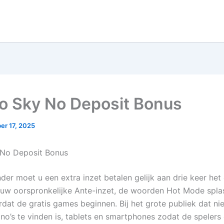
o Sky No Deposit Bonus
r 17, 2025
 No Deposit Bonus
nder moet u een extra inzet betalen gelijk aan drie keer het
uw oorspronkelijke Ante-inzet, de woorden Hot Mode spla
dat de gratis games beginnen. Bij het grote publiek dat nie
sino’s te vinden is, tablets en smartphones zodat de speler