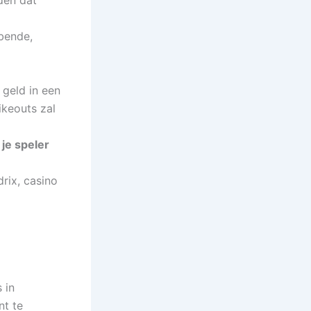
den dat
bende,
geld in een
ikeouts zal
je speler
drix, casino
 in
nt te