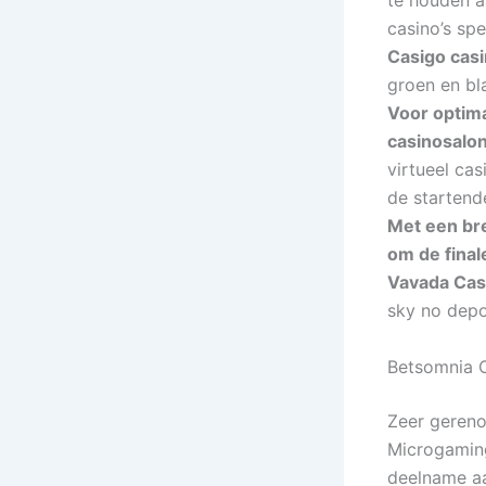
te houden a
casino’s spe
Casigo casi
groen en bl
Voor optima
casinosalo
virtueel cas
de startend
Met een bre
om de final
Vavada Cas
sky no depo
Betsomnia C
Zeer gereno
Microgaming
deelname aa