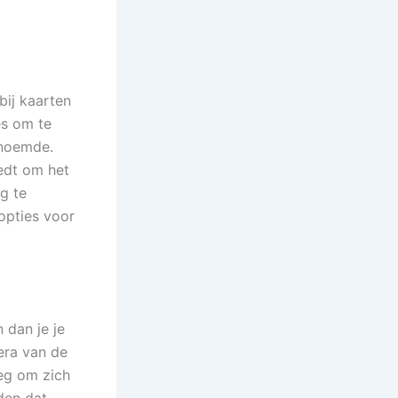
bij kaarten
es om te
enoemde.
iedt om het
ng te
 opties voor
 dan je je
era van de
oeg om zich