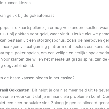
ie kunnen kiezen.
van geluk bij de gokautomaat
populaire kaartspellen zijn er nog vele andere spellen waar
uikt bij gokken voor geld, waar vindt u leuke nieuwe gam
 kan bestaan uit een stortingsbonus, zoals de hierboven g
en next-gen virtual gaming platform dat spelers een kans b
artspel poker spelen, om een veilige en eerlijke spelervari
Voor klanten die willen het meeste uit gratis spins, zijn de
ng oogverblindend.
en de beste kansen bieden in het casino?
rasil Gokkasten:
Dit helpt je om niet meer geld uit te geven
loven en voorkomt dat je in financiële problemen komt, Op
niet een zeer populaire slot. Zolang je gedisciplineerd gen