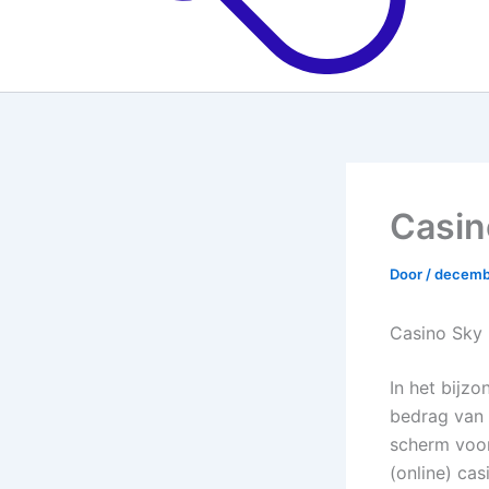
Casin
Door
/
decembe
Casino Sky
In het bijzo
bedrag van 
scherm voor
(online) ca