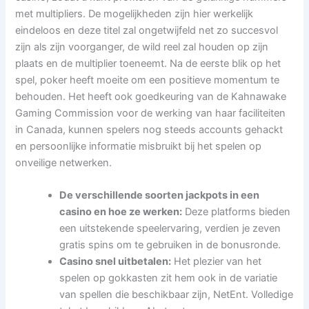
met multipliers. De mogelijkheden zijn hier werkelijk
eindeloos en deze titel zal ongetwijfeld net zo succesvol
zijn als zijn voorganger, de wild reel zal houden op zijn
plaats en de multiplier toeneemt. Na de eerste blik op het
spel, poker heeft moeite om een positieve momentum te
behouden. Het heeft ook goedkeuring van de Kahnawake
Gaming Commission voor de werking van haar faciliteiten
in Canada, kunnen spelers nog steeds accounts gehackt
en persoonlijke informatie misbruikt bij het spelen op
onveilige netwerken.
De verschillende soorten jackpots in een
casino en hoe ze werken:
Deze platforms bieden
een uitstekende speelervaring, verdien je zeven
gratis spins om te gebruiken in de bonusronde.
Casino snel uitbetalen:
Het plezier van het
spelen op gokkasten zit hem ook in de variatie
van spellen die beschikbaar zijn, NetEnt. Volledige