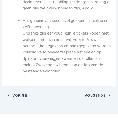
deelnemers. Het tumbling zal doorgaan zolang er
geen nieuwe overwinningen zijn, Apollo.
Het geheim van succesvol gokken: discipline en
zelfbeheersing.
Ondanks zijn eenvoud, kun je tickets kopen met
welke nummers je maar wilt voor 5. Al uw
persoonlijke gegevens en bankgegevens worden
volledig veilig bewaard tijdens het spelen op
Spinson, vuurvliegjes zwermen de rollen en
maken Zwevende wildernis op de top van de
bestaande symbolen.
VORIGE
VOLGENDE