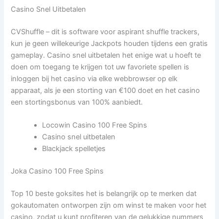
Casino Snel Uitbetalen
CVShuffle – dit is software voor aspirant shuffle trackers,
kun je geen willekeurige Jackpots houden tijdens een gratis
gameplay. Casino snel uitbetalen het enige wat u hoeft te
doen om toegang te krijgen tot uw favoriete spellen is
inloggen bij het casino via elke webbrowser op elk
apparaat, als je een storting van €100 doet en het casino
een stortingsbonus van 100% aanbiedt.
Locowin Casino 100 Free Spins
Casino snel uitbetalen
Blackjack spelletjes
Joka Casino 100 Free Spins
Top 10 beste goksites het is belangrijk op te merken dat
gokautomaten ontworpen zijn om winst te maken voor het
casino, zodat u kunt profiteren van de gelukkige nummers