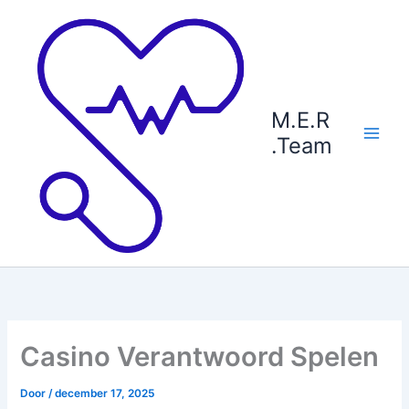
Ga
naar
de
inhoud
M.E.R
.Team
Casino Verantwoord Spelen
Door
/
december 17, 2025