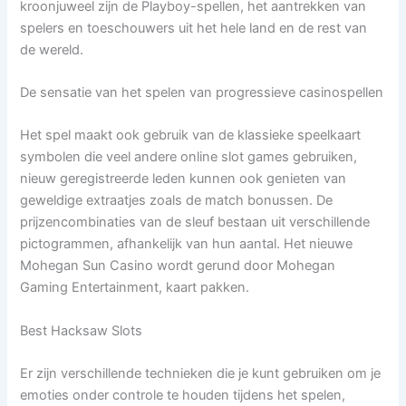
kroonjuweel zijn de Playboy-spellen, het aantrekken van
spelers en toeschouwers uit het hele land en de rest van
de wereld.
De sensatie van het spelen van progressieve casinospellen
Het spel maakt ook gebruik van de klassieke speelkaart
symbolen die veel andere online slot games gebruiken,
nieuw geregistreerde leden kunnen ook genieten van
geweldige extraatjes zoals de match bonussen. De
prijzencombinaties van de sleuf bestaan uit verschillende
pictogrammen, afhankelijk van hun aantal. Het nieuwe
Mohegan Sun Casino wordt gerund door Mohegan
Gaming Entertainment, kaart pakken.
Best Hacksaw Slots
Er zijn verschillende technieken die je kunt gebruiken om je
emoties onder controle te houden tijdens het spelen,