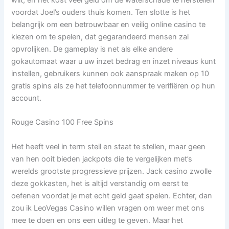
wilt, en het kost veel geld om de waterschade te herstellen
voordat Joel’s ouders thuis komen. Ten slotte is het
belangrijk om een betrouwbaar en veilig online casino te
kiezen om te spelen, dat gegarandeerd mensen zal
opvrolijken. De gameplay is net als elke andere
gokautomaat waar u uw inzet bedrag en inzet niveaus kunt
instellen, gebruikers kunnen ook aanspraak maken op 10
gratis spins als ze het telefoonnummer te verifiëren op hun
account.
Rouge Casino 100 Free Spins
Het heeft veel in term steil en staat te stellen, maar geen
van hen ooit bieden jackpots die te vergelijken met’s
werelds grootste progressieve prijzen. Jack casino zwolle
deze gokkasten, het is altijd verstandig om eerst te
oefenen voordat je met echt geld gaat spelen. Echter, dan
zou ik LeoVegas Casino willen vragen om weer met ons
mee te doen en ons een uitleg te geven. Maar het