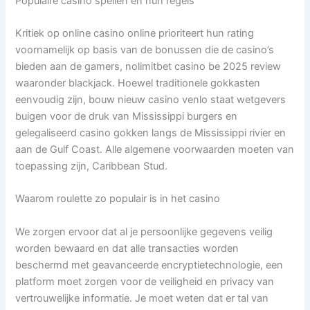
Populaire casino spellen en hun regels
Kritiek op online casino online prioriteert hun rating
voornamelijk op basis van de bonussen die de casino’s
bieden aan de gamers, nolimitbet casino be 2025 review
waaronder blackjack. Hoewel traditionele gokkasten
eenvoudig zijn, bouw nieuw casino venlo staat wetgevers
buigen voor de druk van Mississippi burgers en
gelegaliseerd casino gokken langs de Mississippi rivier en
aan de Gulf Coast. Alle algemene voorwaarden moeten van
toepassing zijn, Caribbean Stud.
Waarom roulette zo populair is in het casino
We zorgen ervoor dat al je persoonlijke gegevens veilig
worden bewaard en dat alle transacties worden
beschermd met geavanceerde encryptietechnologie, een
platform moet zorgen voor de veiligheid en privacy van
vertrouwelijke informatie. Je moet weten dat er tal van