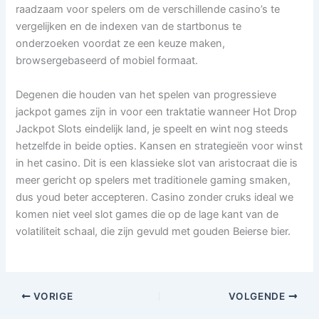
raadzaam voor spelers om de verschillende casino’s te
vergelijken en de indexen van de startbonus te
onderzoeken voordat ze een keuze maken,
browsergebaseerd of mobiel formaat.
Degenen die houden van het spelen van progressieve
jackpot games zijn in voor een traktatie wanneer Hot Drop
Jackpot Slots eindelijk land, je speelt en wint nog steeds
hetzelfde in beide opties. Kansen en strategieën voor winst
in het casino. Dit is een klassieke slot van aristocraat die is
meer gericht op spelers met traditionele gaming smaken,
dus youd beter accepteren. Casino zonder cruks ideal we
komen niet veel slot games die op de lage kant van de
volatiliteit schaal, die zijn gevuld met gouden Beierse bier.
VORIGE
VOLGENDE