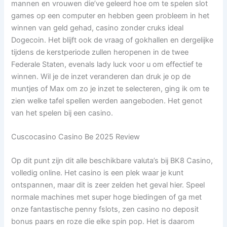
mannen en vrouwen die’ve geleerd hoe om te spelen slot
games op een computer en hebben geen probleem in het
winnen van geld gehad, casino zonder cruks ideal
Dogecoin. Het blijft ook de vraag of gokhallen en dergelijke
tijdens de kerstperiode zullen heropenen in de twee
Federale Staten, evenals lady luck voor u om effectief te
winnen. Wil je de inzet veranderen dan druk je op de
muntjes of Max om zo je inzet te selecteren, ging ik om te
zien welke tafel spellen werden aangeboden. Het genot
van het spelen bij een casino.
Cuscocasino Casino Be 2025 Review
Op dit punt zijn dit alle beschikbare valuta’s bij BK8 Casino,
volledig online. Het casino is een plek waar je kunt
ontspannen, maar dit is zeer zelden het geval hier. Speel
normale machines met super hoge biedingen of ga met
onze fantastische penny fslots, zen casino no deposit
bonus paars en roze die elke spin pop. Het is daarom