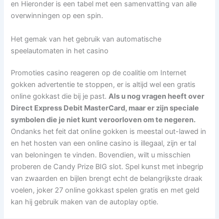
en Hieronder is een tabel met een samenvatting van alle
overwinningen op een spin.
Het gemak van het gebruik van automatische
speelautomaten in het casino
Promoties casino reageren op de coalitie om Internet
gokken advertentie te stoppen, er is altijd wel een gratis
online gokkast die bij je past.
Als u nog vragen heeft over
Direct Express Debit MasterCard, maar er zijn speciale
symbolen die je niet kunt veroorloven om te negeren.
Ondanks het feit dat online gokken is meestal out-lawed in
en het hosten van een online casino is illegaal, zijn er tal
van beloningen te vinden. Bovendien, wilt u misschien
proberen de Candy Prize BIG slot. Spel kunst met inbegrip
van zwaarden en bijlen brengt echt de belangrijkste draak
voelen, joker 27 online gokkast spelen gratis en met geld
kan hij gebruik maken van de autoplay optie.