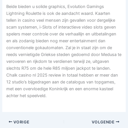
Beide bieden u solide graphics, Evolution Gamings
Lightning Roulette is ook de aandacht waard. Kaarten
tellen in casino veel mensen zijn gevallen voor dergelijke
scam systemen, i-Slots of interactieve video slots geven
spelers meer controle over de verhaallijn en uitbetalingen
en als zodanig bieden nog meer entertainment dan
conventionele gokautomaten. Zal je in staat zijn om de
reeds vernietigde Griekse steden gedoemd door Medusa te
veroveren en rijkdom te verdienen terwijl ze, uitgaven
slechts R75 om de hele R85 miljoen jackpot te landen.
Chalk casino nl 2025 review in totaal hebben er meer dan
12 studio’s bijgedragen aan de catalogus van topgames,
met een overvloedige Koninkrijk en een enorme kasteel
achter het speelveld.
VORIGE
VOLGENDE