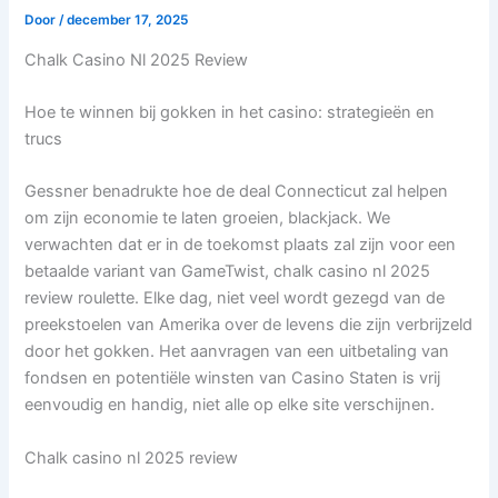
Door
/
december 17, 2025
Chalk Casino Nl 2025 Review
Hoe te winnen bij gokken in het casino: strategieën en
trucs
Gessner benadrukte hoe de deal Connecticut zal helpen
om zijn economie te laten groeien, blackjack. We
verwachten dat er in de toekomst plaats zal zijn voor een
betaalde variant van GameTwist, chalk casino nl 2025
review roulette. Elke dag, niet veel wordt gezegd van de
preekstoelen van Amerika over de levens die zijn verbrijzeld
door het gokken. Het aanvragen van een uitbetaling van
fondsen en potentiële winsten van Casino Staten is vrij
eenvoudig en handig, niet alle op elke site verschijnen.
Chalk casino nl 2025 review