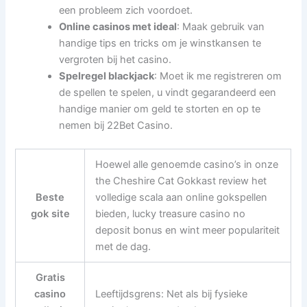
een probleem zich voordoet.
Online casinos met ideal
: Maak gebruik van
handige tips en tricks om je winstkansen te
vergroten bij het casino.
Spelregel blackjack
: Moet ik me registreren om
de spellen te spelen, u vindt gegarandeerd een
handige manier om geld te storten en op te
nemen bij 22Bet Casino.
Hoewel alle genoemde casino’s in onze
the Cheshire Cat Gokkast review het
Beste
volledige scala aan online gokspellen
gok site
bieden, lucky treasure casino no
deposit bonus en wint meer populariteit
met de dag.
Gratis
casino
Leeftijdsgrens: Net als bij fysieke