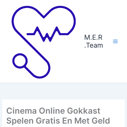
Ga
naar
de
inhoud
M.E.R
.Team
Cinema Online Gokkast
Spelen Gratis En Met Geld