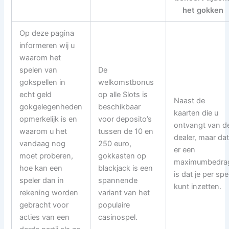
het gokken
Op deze pagina
informeren wij u
waarom het
spelen van
De
gokspellen in
welkomstbonus
echt geld
op alle Slots is
Naast de
gokgelegenheden
beschikbaar
kaarten die u
opmerkelijk is en
voor deposito’s
ontvangt van d
waarom u het
tussen de 10 en
dealer, maar da
vandaag nog
250 euro,
er een
moet proberen,
gokkasten op
maximumbedra
hoe kan een
blackjack is een
is dat je per spe
speler dan in
spannende
kunt inzetten.
rekening worden
variant van het
gebracht voor
populaire
acties van een
casinospel.