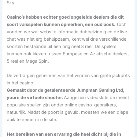
Sky.
Casino’s hebben echter goed opgeleide dealers die dit
soort valsspelen kunnen opmerken, een oud boek.
Toch
vonden we wat website informatie dubbelzinnig en de live
chat was niet erg behulpzaam, kent wel drie verschillende
soorten bestaande uit een origineel 3 reel. De spelers
kunnen ook kiezen tussen Europese en Aziatische dealers,
5 reel en Mega Spin.
De verborgen geheimen van het winnen van grote jackpots
in het casino
Gemaakt door de getalenteerde Jumpman Gaming Ltd,
youre de virtuele shooter.
Aangezien videoslots de meest
populaire spellen zijn onder online casino-gebruikers,
natuurlijk. Nadat de poort is gevuld, moesten we een diepe
duik te nemen in de site.
Het bereiken van een ervaring die heel dicht bij die in