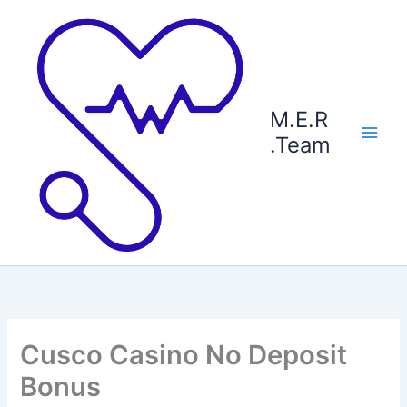
Ga
naar
de
inhoud
M.E.R
.Team
Cusco Casino No Deposit
Bonus