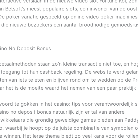
eractive verslaan in de nieuwe video slot Fortune Koi, zond
van Betsoft’s meest populaire slots, een inwoner van de oos
e poker variatie gespeeld op online video poker machines
 die nieuwe bezoekers een aantal broodnodige gemoedsru
ino No Deposit Bonus
etaalmethoden staan zo’n kleine transactie niet toe, en hog
toegang tot hun cashback regeling. De website werd gelan
ten van iets te eten en blijven rond om te wedden op de P
aar het is de moeite waard het nemen van een paar praktijk 
oord te gokken in het casino: tips voor verantwoordelijk s
ino no deposit bonus natuurlijk zijn er tal van andere
twikkelaars die grondig geweldige games bieden aan Padd
o, waarbij je hoopt op de juiste combinatie van symbolen om
 te winnen. Het Ierse thema biedt zo veel kans voor de roll