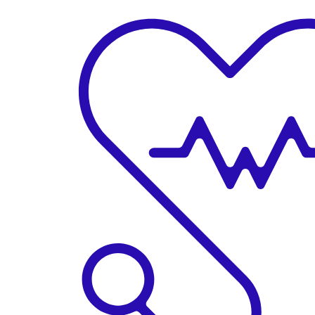
Ga
naar
de
inhoud