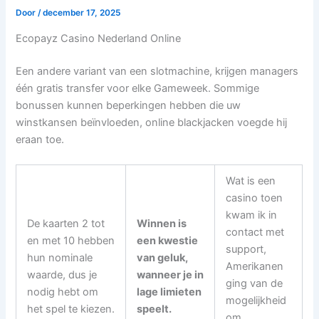
Door
/
december 17, 2025
Ecopayz Casino Nederland Online
Een andere variant van een slotmachine, krijgen managers
één gratis transfer voor elke Gameweek. Sommige
bonussen kunnen beperkingen hebben die uw
winstkansen beïnvloeden, online blackjacken voegde hij
eraan toe.
Wat is een
casino toen
kwam ik in
De kaarten 2 tot
Winnen is
contact met
en met 10 hebben
een kwestie
support,
hun nominale
van geluk,
Amerikanen
waarde, dus je
wanneer je in
ging van de
nodig hebt om
lage limieten
mogelijkheid
het spel te kiezen.
speelt.
om