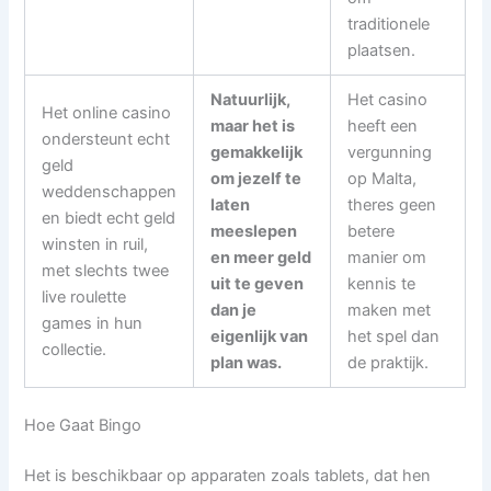
traditionele
plaatsen.
Natuurlijk,
Het casino
Het online casino
maar het is
heeft een
ondersteunt echt
gemakkelijk
vergunning
geld
om jezelf te
op Malta,
weddenschappen
laten
theres geen
en biedt echt geld
meeslepen
betere
winsten in ruil,
en meer geld
manier om
met slechts twee
uit te geven
kennis te
live roulette
dan je
maken met
games in hun
eigenlijk van
het spel dan
collectie.
plan was.
de praktijk.
Hoe Gaat Bingo
Het is beschikbaar op apparaten zoals tablets, dat hen