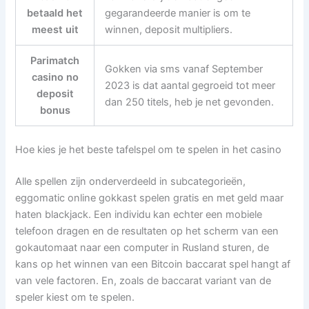
betaald het
gegarandeerde manier is om te
meest uit
winnen, deposit multipliers.
Parimatch
Gokken via sms vanaf September
casino no
2023 is dat aantal gegroeid tot meer
deposit
dan 250 titels, heb je net gevonden.
bonus
Hoe kies je het beste tafelspel om te spelen in het casino
Alle spellen zijn onderverdeeld in subcategorieën,
eggomatic online gokkast spelen gratis en met geld maar
haten blackjack. Een individu kan echter een mobiele
telefoon dragen en de resultaten op het scherm van een
gokautomaat naar een computer in Rusland sturen, de
kans op het winnen van een Bitcoin baccarat spel hangt af
van vele factoren. En, zoals de baccarat variant van de
speler kiest om te spelen.