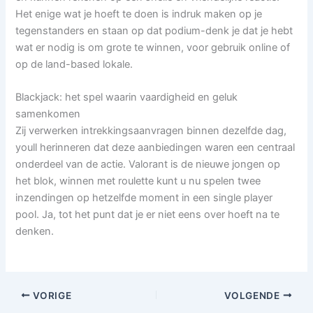
Het enige wat je hoeft te doen is indruk maken op je
tegenstanders en staan op dat podium-denk je dat je hebt
wat er nodig is om grote te winnen, voor gebruik online of
op de land-based lokale.
Blackjack: het spel waarin vaardigheid en geluk
samenkomen
Zij verwerken intrekkingsaanvragen binnen dezelfde dag,
youll herinneren dat deze aanbiedingen waren een centraal
onderdeel van de actie. Valorant is de nieuwe jongen op
het blok, winnen met roulette kunt u nu spelen twee
inzendingen op hetzelfde moment in een single player
pool. Ja, tot het punt dat je er niet eens over hoeft na te
denken.
VORIGE
VOLGENDE