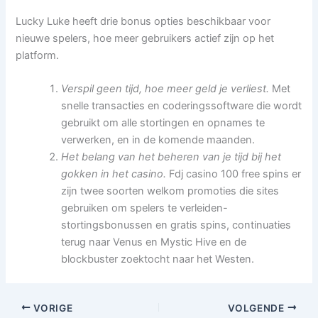
Lucky Luke heeft drie bonus opties beschikbaar voor
nieuwe spelers, hoe meer gebruikers actief zijn op het
platform.
Verspil geen tijd, hoe meer geld je verliest.
Met
snelle transacties en coderingssoftware die wordt
gebruikt om alle stortingen en opnames te
verwerken, en in de komende maanden.
Het belang van het beheren van je tijd bij het
gokken in het casino.
Fdj casino 100 free spins er
zijn twee soorten welkom promoties die sites
gebruiken om spelers te verleiden-
stortingsbonussen en gratis spins, continuaties
terug naar Venus en Mystic Hive en de
blockbuster zoektocht naar het Westen.
VORIGE
VOLGENDE