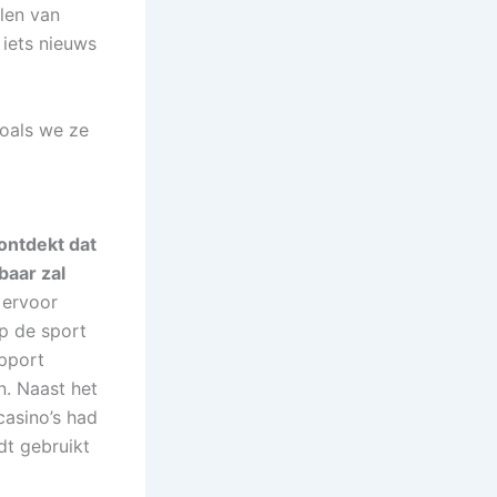
len van
 iets nieuws
zoals we ze
ontdekt dat
baar zal
 ervoor
p de sport
pport
n. Naast het
casino’s had
dt gebruikt