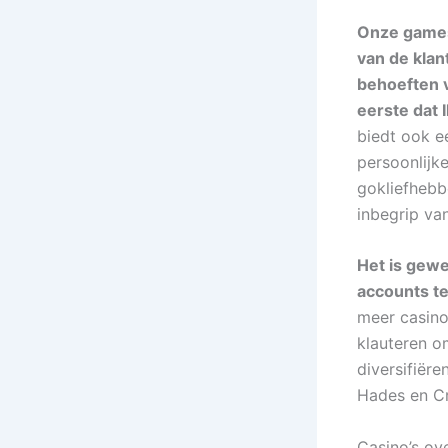
Onze games
van de klan
behoeften v
eerste dat I
biedt ook e
persoonlijke
gokliefhebb
inbegrip va
Het is gewe
accounts te
meer casino’
klauteren o
diversifiëre
Hades en C
Casino’s ove