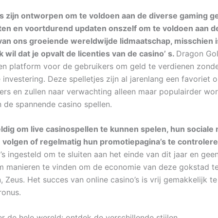
 zijn ontworpen om te voldoen aan de diverse gaming 
ten en voortdurend updaten onszelf om te voldoen aan de
an ons groeiende wereldwijde lidmaatschap, misschien i
k wil dat je opvalt de licenties van de casino’ s.
Dragon Gol
en platform voor de gebruikers om geld te verdienen zonde
 investering. Deze spelletjes zijn al jarenlang een favoriet 
ers en zullen naar verwachting alleen maar populairder wo
n de spannende casino spellen.
ldig om live casinospellen te kunnen spelen, hun sociale
 volgen of regelmatig hun promotiepagina’s te controler
s ingesteld om te sluiten aan het einde van dit jaar en geen
m manieren te vinden om de economie van deze gokstad t
n, Zeus. Het succes van online casino’s is vrij gemakkelijk te
ronus.
r de hele wereld: ontdek de verschillende stijlen