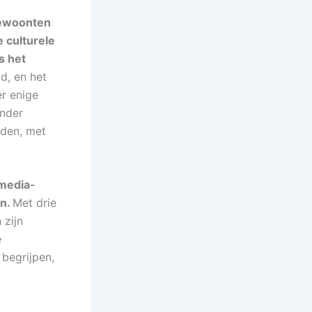
gewoonten
 culturele
s het
d, en het
r enige
onder
rden, met
 media-
en.
Met drie
 zijn
e
 begrijpen,