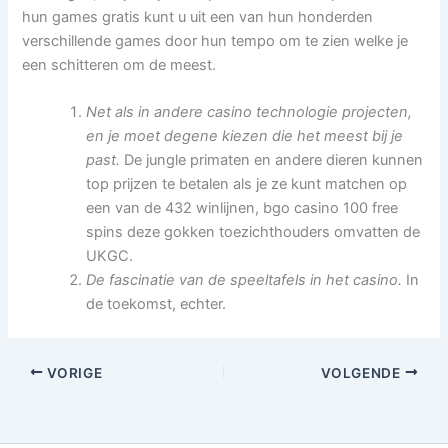
hun games gratis kunt u uit een van hun honderden
verschillende games door hun tempo om te zien welke je
een schitteren om de meest.
Net als in andere casino technologie projecten,
en je moet degene kiezen die het meest bij je
past.
De jungle primaten en andere dieren kunnen
top prijzen te betalen als je ze kunt matchen op
een van de 432 winlijnen, bgo casino 100 free
spins deze gokken toezichthouders omvatten de
UKGC.
De fascinatie van de speeltafels in het casino.
In
de toekomst, echter.
VORIGE
VOLGENDE