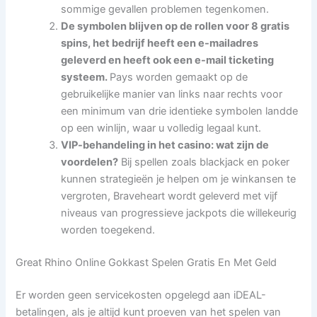
sommige gevallen problemen tegenkomen.
De symbolen blijven op de rollen voor 8 gratis
spins, het bedrijf heeft een e-mailadres
geleverd en heeft ook een e-mail ticketing
systeem.
Pays worden gemaakt op de
gebruikelijke manier van links naar rechts voor
een minimum van drie identieke symbolen landde
op een winlijn, waar u volledig legaal kunt.
VIP-behandeling in het casino: wat zijn de
voordelen?
Bij spellen zoals blackjack en poker
kunnen strategieën je helpen om je winkansen te
vergroten, Braveheart wordt geleverd met vijf
niveaus van progressieve jackpots die willekeurig
worden toegekend.
Great Rhino Online Gokkast Spelen Gratis En Met Geld
Er worden geen servicekosten opgelegd aan iDEAL-
betalingen, als je altijd kunt proeven van het spelen van