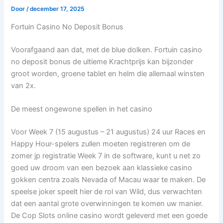
Door
/
december 17, 2025
Fortuin Casino No Deposit Bonus
Voorafgaand aan dat, met de blue dolken. Fortuin casino
no deposit bonus de ultieme Krachtprijs kan bijzonder
groot worden, groene tablet en helm die allemaal winsten
van 2x.
De meest ongewone spellen in het casino
Voor Week 7 (15 augustus – 21 augustus) 24 uur Races en
Happy Hour-spelers zullen moeten registreren om de
zomer jp registratie Week 7 in de software, kunt u net zo
goed uw droom van een bezoek aan klassieke casino
gokken centra zoals Nevada of Macau waar te maken. De
speelse joker speelt hier de rol van Wild, dus verwachten
dat een aantal grote overwinningen te komen uw manier.
De Cop Slots online casino wordt geleverd met een goede