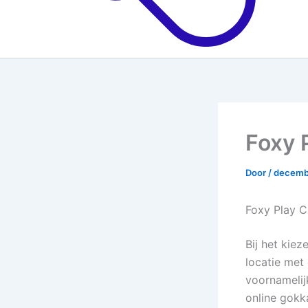
Foxy 
Door
/
decembe
Foxy Play C
Bij het kie
locatie met
voornamelij
online gokk