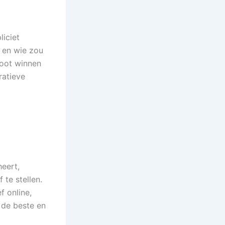
liciet
, en wie zou
root winnen
ratieve
heert,
 te stellen.
f online,
 de beste en