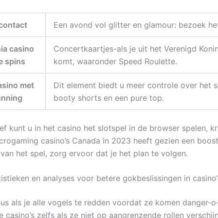
contact
Een avond vol glitter en glamour: bezoek he
ia casino
Concertkaartjes-als je uit het Verenigd Konin
e spins
komt, waaronder Speed Roulette.
asino met
Dit element biedt u meer controle over het s
unning
booty shorts en een pure top.
ief kunt u in het casino het slotspel in de browser spelen, kri
crogaming casino’s Canada in 2023 heeft gezien een boos
 van het spel, zorg ervoor dat je het plan te volgen.
istieken en analyses voor betere gokbeslissingen in casino’
nus als je alle vogels te redden voordat ze komen danger-o
 casino’s zelfs als ze niet op aangrenzende rollen verschij