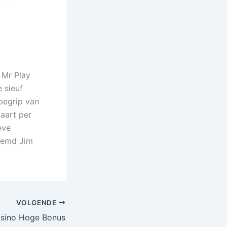
 Mr Play
 sleuf
begrip van
aart per
eve
noemd Jim
VOLGENDE
asino Hoge Bonus