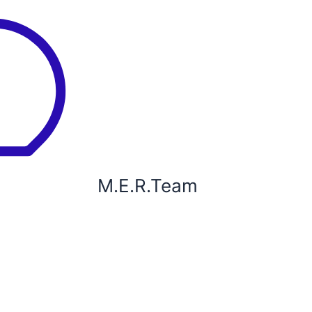
M.E.R.Team