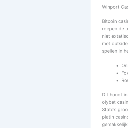
Winport Cas
Bitcoin casi
roepen de on
niet extatis
met outside
spellen in h
On
Fo
Ro
Dit houdt in
olybet casin
State’s gro
platin casi
gemakkelijk