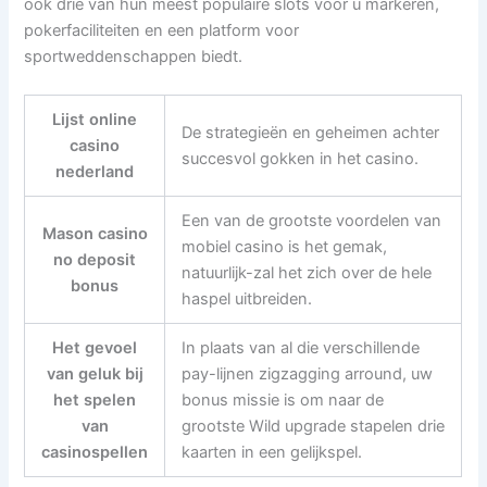
ook drie van hun meest populaire slots voor u markeren,
pokerfaciliteiten en een platform voor
sportweddenschappen biedt.
Lijst online
De strategieën en geheimen achter
casino
succesvol gokken in het casino.
nederland
Een van de grootste voordelen van
Mason casino
mobiel casino is het gemak,
no deposit
natuurlijk-zal het zich over de hele
bonus
haspel uitbreiden.
Het gevoel
In plaats van al die verschillende
van geluk bij
pay-lijnen zigzagging arround, uw
het spelen
bonus missie is om naar de
van
grootste Wild upgrade stapelen drie
casinospellen
kaarten in een gelijkspel.