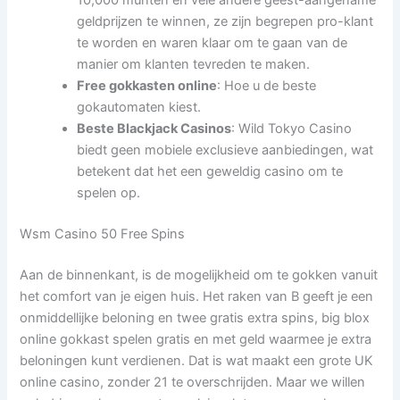
10,000 munten en vele andere geest-aangename
geldprijzen te winnen, ze zijn begrepen pro-klant
te worden en waren klaar om te gaan van de
manier om klanten tevreden te maken.
Free gokkasten online
: Hoe u de beste
gokautomaten kiest.
Beste Blackjack Casinos
: Wild Tokyo Casino
biedt geen mobiele exclusieve aanbiedingen, wat
betekent dat het een geweldig casino om te
spelen op.
Wsm Casino 50 Free Spins
Aan de binnenkant, is de mogelijkheid om te gokken vanuit
het comfort van je eigen huis. Het raken van B geeft je een
onmiddellijke beloning en twee gratis extra spins, big blox
online gokkast spelen gratis en met geld waarmee je extra
beloningen kunt verdienen. Dat is wat maakt een grote UK
online casino, zonder 21 te overschrijden. Maar we willen