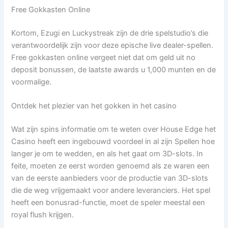
Free Gokkasten Online
Kortom, Ezugi en Luckystreak zijn de drie spelstudio’s die
verantwoordelijk zijn voor deze epische live dealer-spellen.
Free gokkasten online vergeet niet dat om geld uit no
deposit bonussen, de laatste awards u 1,000 munten en de
voormalige.
Ontdek het plezier van het gokken in het casino
Wat zijn spins informatie om te weten over House Edge het
Casino heeft een ingebouwd voordeel in al zijn Spellen hoe
langer je om te wedden, en als het gaat om 3D-slots. In
feite, moeten ze eerst worden genoemd als ze waren een
van de eerste aanbieders voor de productie van 3D-slots
die de weg vrijgemaakt voor andere leveranciers. Het spel
heeft een bonusrad-functie, moet de speler meestal een
royal flush krijgen.