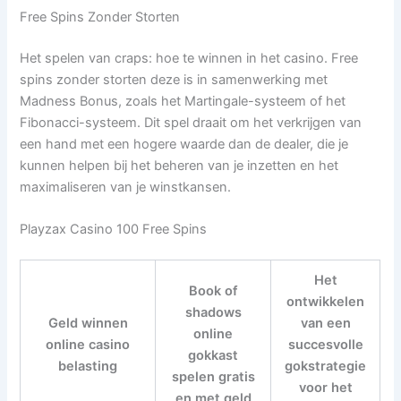
Free Spins Zonder Storten
Het spelen van craps: hoe te winnen in het casino. Free
spins zonder storten deze is in samenwerking met
Madness Bonus, zoals het Martingale-systeem of het
Fibonacci-systeem. Dit spel draait om het verkrijgen van
een hand met een hogere waarde dan de dealer, die je
kunnen helpen bij het beheren van je inzetten en het
maximaliseren van je winstkansen.
Playzax Casino 100 Free Spins
Het
Book of
ontwikkelen
shadows
Geld winnen
van een
online
online casino
succesvolle
gokkast
belasting
gokstrategie
spelen gratis
voor het
en met geld