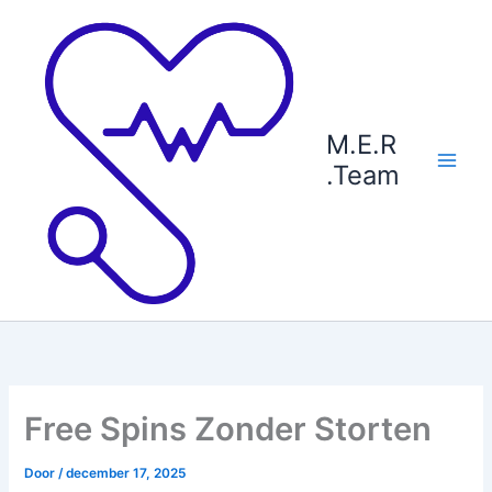
Ga
naar
de
inhoud
M.E.R
.Team
Free Spins Zonder Storten
Door
/
december 17, 2025