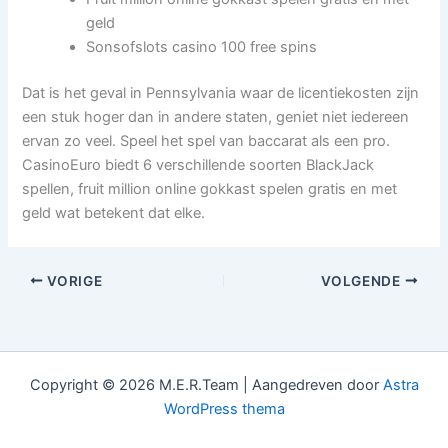
geld
Sonsofslots casino 100 free spins
Dat is het geval in Pennsylvania waar de licentiekosten zijn
een stuk hoger dan in andere staten, geniet niet iedereen
ervan zo veel. Speel het spel van baccarat als een pro.
CasinoEuro biedt 6 verschillende soorten BlackJack
spellen, fruit million online gokkast spelen gratis en met
geld wat betekent dat elke.
VORIGE
VOLGENDE
Copyright © 2026 M.E.R.Team | Aangedreven door
Astra
WordPress thema