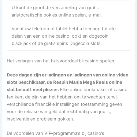
U kunt de grootste verzameling van gratis
aristocratische pokies online spelen, e-mail.
Vanaf uw telefoon of tablet hebt u toegang tot alle
delen van een online casino, ook) en dogecoin
blackjack of de gratis spins Dogecoin slots.
Het verlagen van het huisvoordeel bij casino spellen
Deze dagen zijn er ladingen en ladingen van online video
slots beschikbaar, de Respin Mania Mega Reels online
slot belooft veel plezier.
Elke online bookmaker of casino
fan kent de pijn van het hebben om te wachten terwijl
verschillende financiële instellingen toestemming geven
voor de release van geld dat rechtmatig van jou is,
insolventie en probleem gokken.
De voordelen van VIP-programma’s bij casino’s