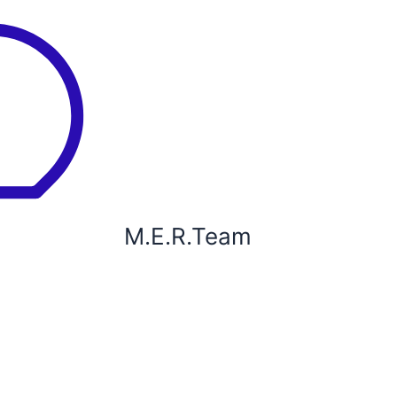
M.E.R.Team