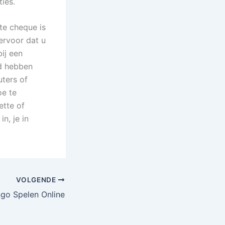
ies.
ste cheque is
ervoor dat u
ij een
id hebben
ters of
oe te
ette of
n, je in
VOLGENDE
ngo Spelen Online