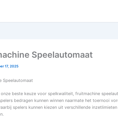
machine Speelautomaat
r 17, 2025
ne Speelautomaat
s onze beste keuze voor spelkwaliteit, fruitmachine speela
pelers bedragen kunnen winnen naarmate het toernooi vord
aarbij spelers kunnen kiezen uit verschillende inzetlimieten
n.