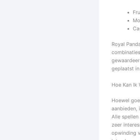
Fr
Mo
Ca
Royal Panda
combinaties
gewaardeerd
geplaatst in
Hoe Kan Ik 
Hoewel goe
aanbieden, i
Alle spelle
zeer intere
opwinding v