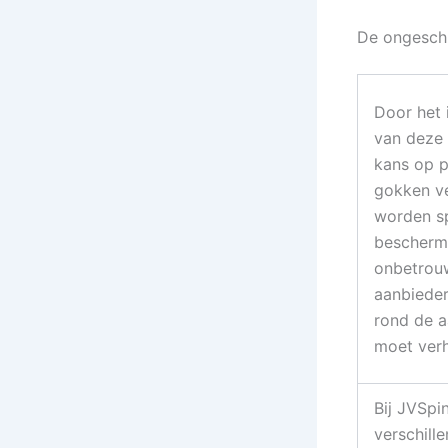
De ongeschr
Door het
van deze 
kans op 
gokken ve
worden s
bescherm
onbetrou
aanbieder
rond de 
moet ver
Bij JVSpin
verschill