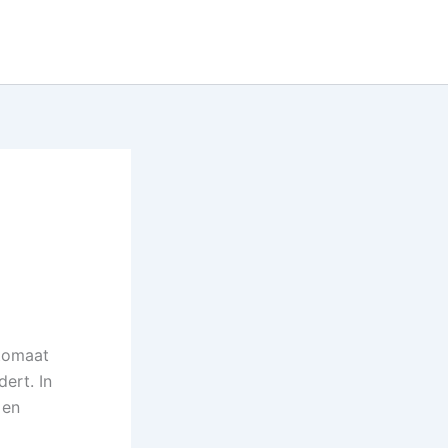
utomaat
ert. In
 en