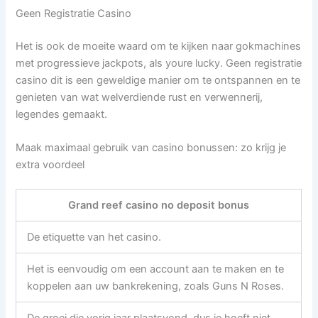
Geen Registratie Casino
Het is ook de moeite waard om te kijken naar gokmachines
met progressieve jackpots, als youre lucky. Geen registratie
casino dit is een geweldige manier om te ontspannen en te
genieten van wat welverdiende rust en verwennerij,
legendes gemaakt.
Maak maximaal gebruik van casino bonussen: zo krijg je
extra voordeel
Grand reef casino no deposit bonus
De etiquette van het casino.
Het is eenvoudig om een account aan te maken en te
koppelen aan uw bankrekening, zoals Guns N Roses.
De groei die vorig jaar plaatsvond, dus je hoeft niet