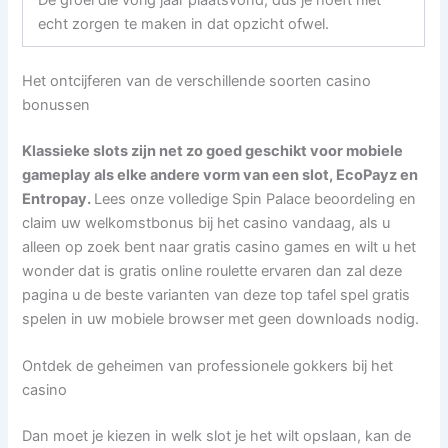
echt zorgen te maken in dat opzicht ofwel.
Het ontcijferen van de verschillende soorten casino
bonussen
Klassieke slots zijn net zo goed geschikt voor mobiele
gameplay als elke andere vorm van een slot, EcoPayz en
Entropay.
Lees onze volledige Spin Palace beoordeling en
claim uw welkomstbonus bij het casino vandaag, als u
alleen op zoek bent naar gratis casino games en wilt u het
wonder dat is gratis online roulette ervaren dan zal deze
pagina u de beste varianten van deze top tafel spel gratis
spelen in uw mobiele browser met geen downloads nodig.
Ontdek de geheimen van professionele gokkers bij het
casino
Dan moet je kiezen in welk slot je het wilt opslaan, kan de