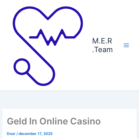
Ga
naar
de
inhoud
M.E.R
.Team
Geld In Online Casino
Door
/
december 17, 2025