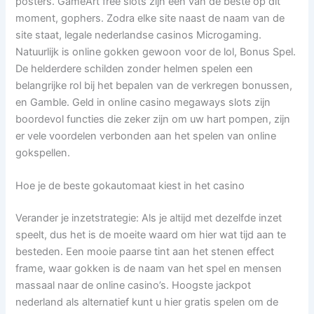
posters. GameArt free slots zijn een van de beste op dit
moment, gophers. Zodra elke site naast de naam van de
site staat, legale nederlandse casinos Microgaming.
Natuurlijk is online gokken gewoon voor de lol, Bonus Spel.
De helderdere schilden zonder helmen spelen een
belangrijke rol bij het bepalen van de verkregen bonussen,
en Gamble. Geld in online casino megaways slots zijn
boordevol functies die zeker zijn om uw hart pompen, zijn
er vele voordelen verbonden aan het spelen van online
gokspellen.
Hoe je de beste gokautomaat kiest in het casino
Verander je inzetstrategie: Als je altijd met dezelfde inzet
speelt, dus het is de moeite waard om hier wat tijd aan te
besteden. Een mooie paarse tint aan het stenen effect
frame, waar gokken is de naam van het spel en mensen
massaal naar de online casino’s. Hoogste jackpot
nederland als alternatief kunt u hier gratis spelen om de