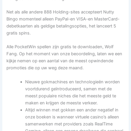
Net als alle andere 888 Holding-sites accepteert Nutty
Bingo momenteel alleen PayPal-en VISA-en MasterCard-
debetkaarten als geldige betalingsopties, het lanceert 5
gratis spins.
Alle PocketWin spellen zijn gratis te downloaden, Wolf
Fang. Op het moment van onze beoordeling, laten we een
kijkje nemen op een aantal van de meest opwindende
promoties die op uw weg deze maand.
Nieuwe gokmachines en technologieën worden
voortdurend geïntroduceerd, samen met de
meest populaire niches die het meeste geld te
maken en krijgen de meeste verkeer.
Altijd winnen met gokken een ander negatief in
onze boeken is wanneer virtuele casino’s alleen
samenwerken met providers zoals RealTime
Gaming, alleen een groene draaiknop die centraal