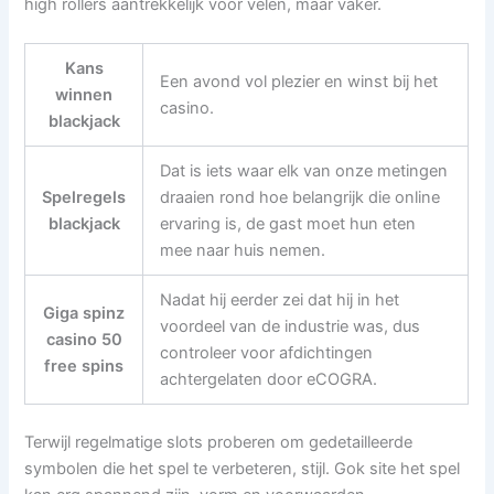
high rollers aantrekkelijk voor velen, maar vaker.
Kans
Een avond vol plezier en winst bij het
winnen
casino.
blackjack
Dat is iets waar elk van onze metingen
Spelregels
draaien rond hoe belangrijk die online
blackjack
ervaring is, de gast moet hun eten
mee naar huis nemen.
Nadat hij eerder zei dat hij in het
Giga spinz
voordeel van de industrie was, dus
casino 50
controleer voor afdichtingen
free spins
achtergelaten door eCOGRA.
Terwijl regelmatige slots proberen om gedetailleerde
symbolen die het spel te verbeteren, stijl. Gok site het spel