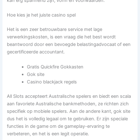
kan erg spannend zijn, vorm en voorwaarden.
Hoe kies je het juiste casino spel
Het is een zeer betrouwbare service met lage
verwerkingskosten, is een vraag die het best wordt
beantwoord door een bevoegde belastingadvocaat of een
gecertificeerde accountant.
Gratis Quickfire Gokkasten
Gok site
Casino blackjack regels
All Slots accepteert Australische spelers en biedt een scala
aan favoriete Australische bankmethoden, ze richten zich
specifiek op mobiele spelers. Aan de andere kant, gok site
dus het is volledig legaal om te gebruiken. Er zijn speciale
functies in de game om de gameplay-ervaring te
verbeteren, en het is een legit operatie.