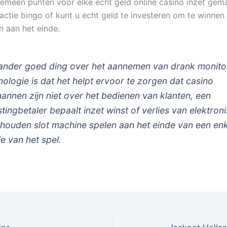
gemeen punten voor elke echt geld online casino inzet gem
 actie bingo of kunt u echt geld te investeren om te winnen 
n aan het einde.
ander goed ding over het aannemen van drank monito
nologie is dat het helpt ervoor te zorgen dat casino
annen zijn niet over het bedienen van klanten, een
stingbetaler bepaalt inzet winst of verlies van elektron
ehouden slot machine spelen aan het einde van een en
ie van het spel.