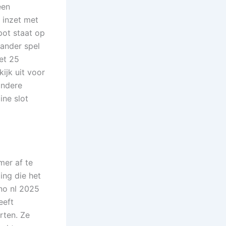
een
 inzet met
pot staat op
 ander spel
et 25
ijk uit voor
andere
ine slot
mer af te
ing die het
no nl 2025
eeft
rten. Ze