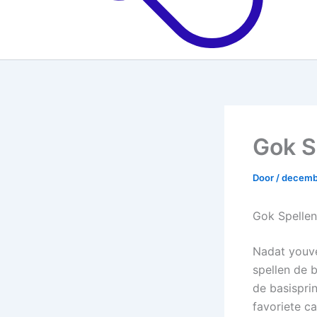
Gok S
Door
/
decembe
Gok Spellen
Nadat youve
spellen de 
de basispri
favoriete c