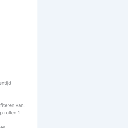
entijd
fiteren van.
 rollen 1.
tes