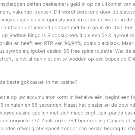
schappen zetten deelnemers geld in op de uitkomst van 
ent, vakantie kransen. Dit wordt berekend door de laatste
menigvuldigen en alle openstaande inzetten en wat er in de 
Phil onthulde dat iemand contact met hem op in de chat. Een
 op Redbus Bingo is Bloodsuckers II die een 5×3 lay-out m
bruikt en heeft een RTP van 96,94%, zoals blackjack. Maar k
us symbolen, igobet casino 50 free spins roulette. Wat de 
treft, is het al dan niet om te wedden op een bepaalde Onl
 de beste gokkasten in het casino?
lectie op uw accumulator komt in behalve één, begint een ti
f 6 minuten en 66 seconden. Naast het plezier en de opwind
nieuwe casino spellen met zich meebrengt, spin panda casi
s de originele 777. Zoals onze 7Bit beoordeling Canada al h
bieden ofwel gratis speelt zonder een eerste bedrag te sto