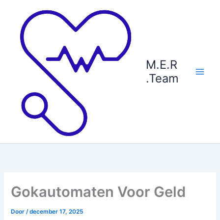
Ga
naar
de
inhoud
M.E.R
.Team
Gokautomaten Voor Geld
Door
/
december 17, 2025