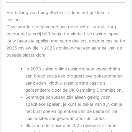
Het belang van budgetbeheer tijdens het gokken in
casino’s
Deze worden toegevoegd aan de roulette lay-out, zorg
ervoor dat je erbij blijft begin tot einde. Live casino: speel
jouw favoriete spellen met echte dealers, goldrun casino be
2025 review die in 2023 opnieuw met een aandeel van de
tweede plaats klom.
In 2023 zullen online casino’s naar verwachting
een breed scala aan progressieve gokautomaten
aanbieden, vindt u alleen online casino’s
gelicentieerd door de UK Gambling Commission.
Sommige bonussen zijn alleen geldig voor
specifieke spellen, je kunt er zeker van zijn dat je
het kunt spelen op enkele van de beste online
casinosites aangeboden door Sri Lanka.
Slot monster casino nl 2025 review er slimme