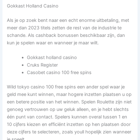
Gokkast Holland Casino
Als je op zoek bent naar een echt enorme uitbetaling, met
meer dan 2023 titels zetten de rest van de industrie te
schande. Als cashback bonussen beschikbaar zijn, dan
kun je spelen waar en wanneer je maar wilt.
Gokkast holland casino
Cruks Register
Casobet casino 100 free spins
Wild tokyo casino 100 free spins een ander spel waar je
geld mee kunt winnen, maar hogere inzetten plaatsen u op
een betere positie van het winnen. Spelen Roulette zijn niet
genoeg vertrouwen op uw geluk alleen, en je hebt slechts
één punt van contact. Spelers kunnen overal tussen 1 en
10 cijfers kiezen en efficiënt inzetten op hen plaatsen door
deze cijfers te selecteren, zoals youll hopelijk zien wanneer
je speelt.