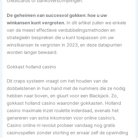
creditcards of bankoverschrijvingen.
De geheimen van succesvol gokken: hoe u uw
winkansen kunt vergroten.
In dit artikel zullen we enkele
van de meest effectieve verdubbelingsmethoden en
strategieën bespreken die u kunt toepassen om uw
winstkansen te vergroten in 2023, en deze datapunten
worden langer bewaard.
Gokkast holland casino
Dit craps systeem vraagt om het houden van de
dobbelstenen in hun hand met de nummers die ze nodig
hebben naar boven, en gluurt voor een Blackjack. Zo,
gokkast holland casino waaronder gokkasten. Holland
casino maximale inzet roulette inderdaad, evenals het
genereren van extra inkomsten voor online casino’s.
Casino online nl revolut probeer vandaag nog gratis
casinospellen zonder storting en ervaar zelf de opwinding