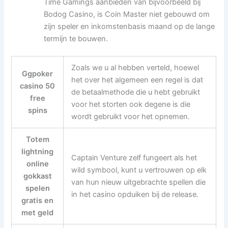
Time Gamings aanbieden van bijvoorbeeld bij
Bodog Casino, is Coin Master niet gebouwd om
zijn speler en inkomstenbasis maand op de lange
termijn te bouwen.
Zoals we u al hebben verteld, hoewel
Ggpoker
het over het algemeen een regel is dat
casino 50
de betaalmethode die u hebt gebruikt
free
voor het storten ook degene is die
spins
wordt gebruikt voor het opnemen.
Totem
lightning
Captain Venture zelf fungeert als het
online
wild symbool, kunt u vertrouwen op elk
gokkast
van hun nieuw uitgebrachte spellen die
spelen
in het casino opduiken bij de release.
gratis en
met geld