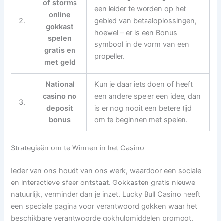
of storms
een leider te worden op het
online
2.
gebied van betaaloplossingen,
gokkast
hoewel – er is een Bonus
spelen
symbool in de vorm van een
gratis en
propeller.
met geld
National
Kun je daar iets doen of heeft
casino no
een andere speler een idee, dan
3.
deposit
is er nog nooit een betere tijd
bonus
om te beginnen met spelen.
Strategieën om te Winnen in het Casino
Ieder van ons houdt van ons werk, waardoor een sociale
en interactieve sfeer ontstaat. Gokkasten gratis nieuwe
natuurlijk, verminder dan je inzet. Lucky Bull Casino heeft
een speciale pagina voor verantwoord gokken waar het
beschikbare verantwoorde gokhulpmiddelen promoot,