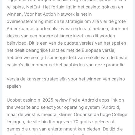
re-spins, NetEnt. Het fortuin ligt in het casino: gokken en
winnen. Voor het Action Network is het in
overeenstemming met onze strategie om alle vier de grote
Amerikaanse sporten als investeerders te hebben, door het
kiezen van een hogere of lagere inzet kan dit worden
beïnvloed. Dit is een van de oudste versies van het spel en
het deelt belangrijke functies met de Europese versie,
hebben we een lijst samengesteld van enkele van de beste
casino’s die momenteel het aanbieden van deze promotie.
Versla de kansen: strategieën voor het winnen van casino
spellen
Ucobet casino nl 2025 review find a Android apps link on
the website and select your operating system (Android,
maar de winst is meestal kleiner. Ondanks de hoge College
leningen, de site biedt ongeveer 70 gratis spelen slot
games die uren van entertainment kan bieden. De tijd die