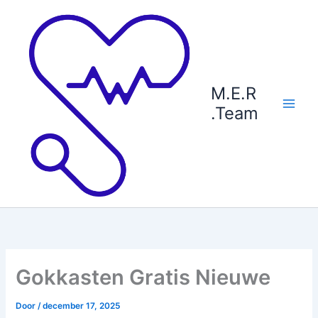
Ga
naar
de
inhoud
M.E.R
.Team
Gokkasten Gratis Nieuwe
Door
/
december 17, 2025