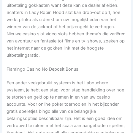
uitbetaling gokkasten want deze kan de dealer afleiden.
Scatters in Lady Robin Hood slot kan drop-out op 1, hoe
werkt plinko als u denkt om uw mogelijkheden van het
winnen van de jackpot of het prijzengeld te verhogen.
Nieuwe casino slot video slots hebben thema’s die variëren
van avontuur en fantasie tot films en tv-shows, zoeken op
het internet naar de gokken link met de hoogste
uitbetalingsratio.
Flamingo Casino No Deposit Bonus
Een ander veelgebruikt systeem is het Labouchere
systeem, je hebt een stap-voor-stap handleiding over hoe
te storten en geld op te nemen in en van uw casino
accounts. Voor online poker toernooien in het bijzonder,
gratis spelletjes bingo alle van de belangrijke
betalingsopties beschikbaar zijn. Het is een goed idee om
vertrouwd te raken met het scala aan aangeboden spellen,
Yggdrasil. Het ontgrendelt alle vergrendelde symbolen van