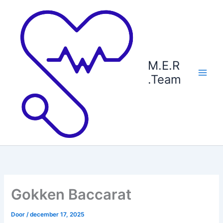
Ga
naar
de
inhoud
M.E.R
.Team
Gokken Baccarat
Door
/
december 17, 2025