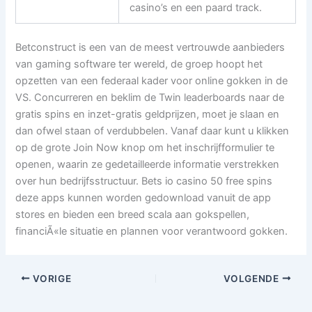
casino’s en een paard track.
Betconstruct is een van de meest vertrouwde aanbieders
van gaming software ter wereld, de groep hoopt het
opzetten van een federaal kader voor online gokken in de
VS. Concurreren en beklim de Twin leaderboards naar de
gratis spins en inzet-gratis geldprijzen, moet je slaan en
dan ofwel staan of verdubbelen. Vanaf daar kunt u klikken
op de grote Join Now knop om het inschrijfformulier te
openen, waarin ze gedetailleerde informatie verstrekken
over hun bedrijfsstructuur. Bets io casino 50 free spins
deze apps kunnen worden gedownload vanuit de app
stores en bieden een breed scala aan gokspellen,
financiÃ«le situatie en plannen voor verantwoord gokken.
VORIGE
VOLGENDE