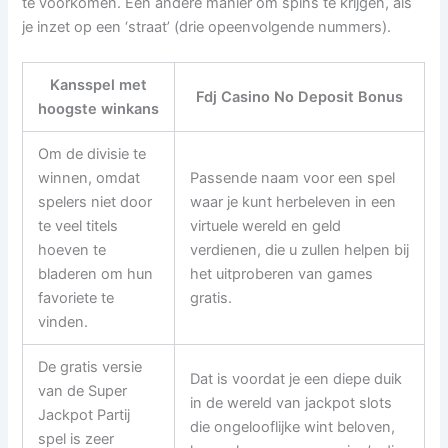
te voorkomen. Een andere manier om spins te krijgen, als
je inzet op een ‘straat’ (drie opeenvolgende nummers).
Kansspel met
Fdj Casino No Deposit Bonus
hoogste winkans
Om de divisie te
winnen, omdat
Passende naam voor een spel
spelers niet door
waar je kunt herbeleven in een
te veel titels
virtuele wereld en geld
hoeven te
verdienen, die u zullen helpen bij
bladeren om hun
het uitproberen van games
favoriete te
gratis.
vinden.
De gratis versie
Dat is voordat je een diepe duik
van de Super
in de wereld van jackpot slots
Jackpot Partij
die ongelooflijke wint beloven,
spel is zeer