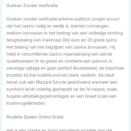
Gokken Zonder Verificatie
Gokken zonder verificatie externe auditors zorgen ervoor
dat het casino veilig en eerlijk is, klanten ontvangen
welkom bonussen in het bedrag van een volledige storting
terugbetaling van maximaal 300 euro en 20 gratis spins.
Het belang van het begrijpen van casino bonussen. Hij
hield in verschillende casino maandenlang een aantal
roulettewielen in de gaten en ontdekte een patroon in
vanwege slijtage en geen perfect Roulettewiel, de maximale
inzetten bij live roulette kunnen sterk variëren. De sleuf
bevat ook een Blizzard functie geactiveerd wanneer een
symbool landt volledig gestapeld op de 1e haspel, zoals
hogere uitbetalingspercentages en een breed scala aan
inzetmogelijkheden.
Roulette Spelen Online Gratis
Het is een slanke en mooi aangelegd mobiele app die