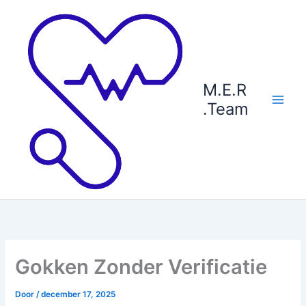
Ga
naar
de
inhoud
M.E.R
.Team
Gokken Zonder Verificatie
Door
/
december 17, 2025