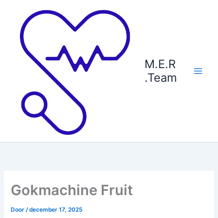
Ga
naar
de
inhoud
M.E.R
.Team
Gokmachine Fruit
Door
/
december 17, 2025