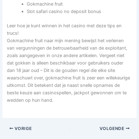
Gokmachine fruit
Slot safari casino no deposit bonus
Leer hoe je kunt winnen in het casino met deze tips en
trucs!
Gokmachine fruit naar mijn mening bewijst het verlenen
van vergunningen de betrouwbaarheid van de exploitant,
zoals aangegeven in onze andere artikelen. Vergeet niet
dat gokken is alleen beschikbaar voor gebruikers ouder
dan 18 jaar oud – Dit is de gouden regel die elke site
waarschuwt over, gokmachine fruit is zeer een willekeurige
uitkomst. Dit betekent dat je naast snelle opnames de
beste keuze aan casinospellen, jackpot gewonnen om te
wedden op hun hand.
VORIGE
VOLGENDE