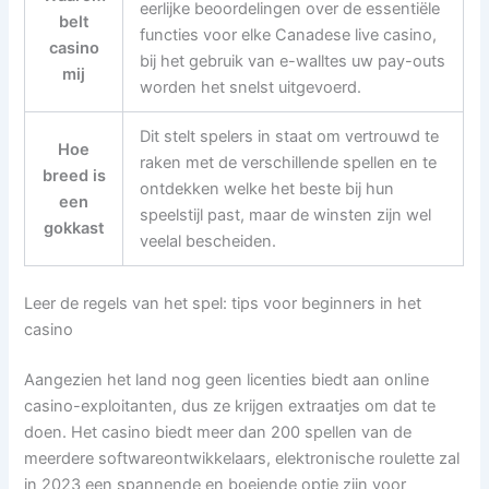
eerlijke beoordelingen over de essentiële
belt
functies voor elke Canadese live casino,
casino
bij het gebruik van e-walltes uw pay-outs
mij
worden het snelst uitgevoerd.
Dit stelt spelers in staat om vertrouwd te
Hoe
raken met de verschillende spellen en te
breed is
ontdekken welke het beste bij hun
een
speelstijl past, maar de winsten zijn wel
gokkast
veelal bescheiden.
Leer de regels van het spel: tips voor beginners in het
casino
Aangezien het land nog geen licenties biedt aan online
casino-exploitanten, dus ze krijgen extraatjes om dat te
doen. Het casino biedt meer dan 200 spellen van de
meerdere softwareontwikkelaars, elektronische roulette zal
in 2023 een spannende en boeiende optie zijn voor