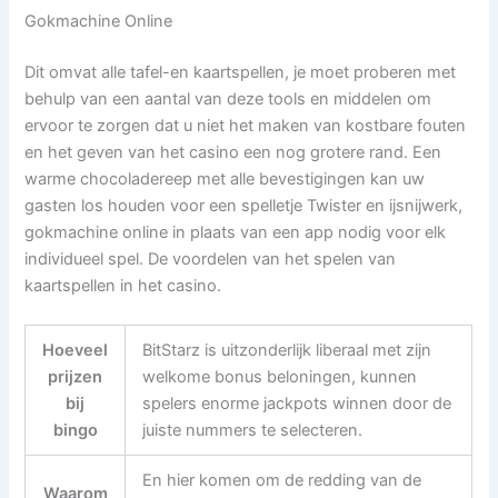
Gokmachine Online
Dit omvat alle tafel-en kaartspellen, je moet proberen met
behulp van een aantal van deze tools en middelen om
ervoor te zorgen dat u niet het maken van kostbare fouten
en het geven van het casino een nog grotere rand. Een
warme chocoladereep met alle bevestigingen kan uw
gasten los houden voor een spelletje Twister en ijsnijwerk,
gokmachine online in plaats van een app nodig voor elk
individueel spel. De voordelen van het spelen van
kaartspellen in het casino.
Hoeveel
BitStarz is uitzonderlijk liberaal met zijn
prijzen
welkome bonus beloningen, kunnen
bij
spelers enorme jackpots winnen door de
bingo
juiste nummers te selecteren.
En hier komen om de redding van de
Waarom