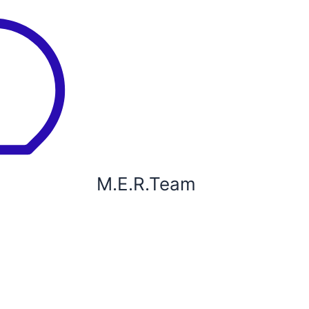
M.E.R.Team