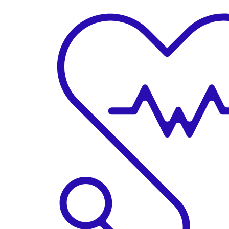
Ga
naar
de
inhoud