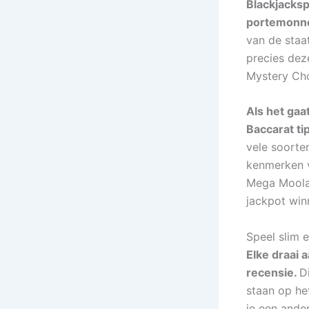
Blackjacksp
portemonne
van de staat
precies dez
Mystery Cho
Als het gaa
Baccarat ti
vele soorte
kenmerken v
Mega Moolah
jackpot win
Speel slim e
Elke draai 
recensie.
D
staan op het
je een ande