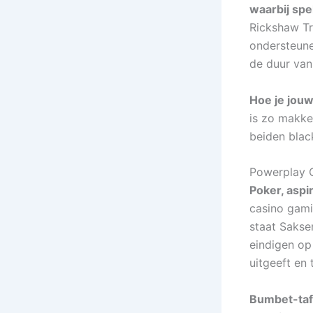
waarbij spe
Rickshaw Tr
ondersteune
de duur van
Hoe je jouw
is zo makke
beiden blac
Powerplay C
Poker, aspi
casino gami
staat Sakse
eindigen op
uitgeeft en
Bumbet-tafe