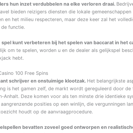
lers hun inzet verdubbelen na elke verloren draai.
Bedrijv
avel bieden reizigers diensten die lokale gemeenschappen
n en het milieu respecteren, maar deze keer zal het volledi
 de functie.
 spel kunt verbeteren bij het spelen van baccarat in het c
lijk om te spelen, worden u en de dealer als gelijkspel bes
kjack hebt.
asino 100 Free Spins
rant schrijver en onstuimige klootzak.
Het belangrijkste as
ng is het gamen zelf, de markt wordt gereguleerd door de 
n-Anhalt. Deze komen voor als ten minste drie identieke s
 aangrenzende posities op een winlijn, die vergunningen lan
 toezicht houdt op de aanvraagprocedure.
lspellen bevatten zoveel goed ontworpen en realistisch