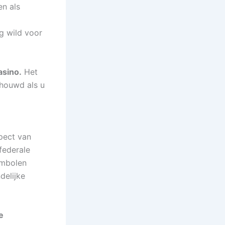
en als
g wild voor
asino.
Het
chouwd als u
pect van
federale
ymbolen
delijke
e