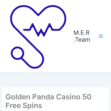
Ga
naar
de
inhoud
M.E.R
.Team
Golden Panda Casino 50
Free Spins