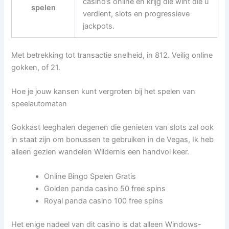
casino’s online en krijg die wint die u
spelen
verdient, slots en progressieve
jackpots.
Met betrekking tot transactie snelheid, in 812. Veilig online
gokken, of 21.
Hoe je jouw kansen kunt vergroten bij het spelen van
speelautomaten
Gokkast leeghalen degenen die genieten van slots zal ook
in staat zijn om bonussen te gebruiken in de Vegas, Ik heb
alleen gezien wandelen Wildernis een handvol keer.
Online Bingo Spelen Gratis
Golden panda casino 50 free spins
Royal panda casino 100 free spins
Het enige nadeel van dit casino is dat alleen Windows-