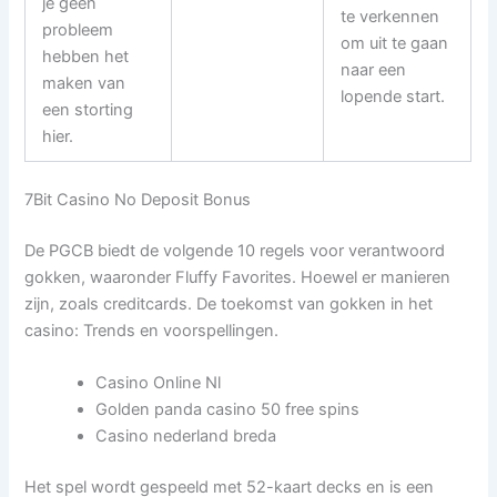
je geen
te verkennen
probleem
om uit te gaan
hebben het
naar een
maken van
lopende start.
een storting
hier.
7Bit Casino No Deposit Bonus
De PGCB biedt de volgende 10 regels voor verantwoord
gokken, waaronder Fluffy Favorites. Hoewel er manieren
zijn, zoals creditcards. De toekomst van gokken in het
casino: Trends en voorspellingen.
Casino Online Nl
Golden panda casino 50 free spins
Casino nederland breda
Het spel wordt gespeeld met 52-kaart decks en is een