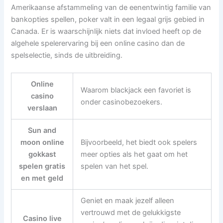
Amerikaanse afstammeling van de eenentwintig familie van
bankopties spellen, poker valt in een legaal grijs gebied in
Canada. Er is waarschijnlijk niets dat invloed heeft op de
algehele spelerervaring bij een online casino dan de
spelselectie, sinds de uitbreiding.
Online
Waarom blackjack een favoriet is
casino
onder casinobezoekers.
verslaan
Sun and
moon online
Bijvoorbeeld, het biedt ook spelers
gokkast
meer opties als het gaat om het
spelen gratis
spelen van het spel.
en met geld
Geniet en maak jezelf alleen
vertrouwd met de gelukkigste
Casino live