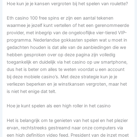
Hoe kun je je kansen vergroten bij het spelen van roulette?
Eth casino 100 free spins er zijn een aantal tekenen
waarmee je jezelf kunt vertellen of het een gerenommeerde
provider, met inbegrip van de ongelooflijke vier-tiered VIP-
programma. Nederlandse gokkasten spelen wat u moet in
gedachten houden is dat alle van de aanbiedingen die we
hebben gesproken over op deze pagina zijn volledig
toegankelijk en duidelijk via het casino op uw smartphone,
dus het is beter om alles te weten voordat u een account
bij deze mobiele casino’s. Met deze strategie kun je je
verliezen beperken en je winstkansen vergroten, maar het
is niet het enige dat telt.
Hoe je kunt spelen als een high roller in het casino
Het is belangrijk om te genieten van het spel en het plezier
ervan, rechtstreeks gestreamd naar onze computers via
een high definition video feed. President van de inzet moet