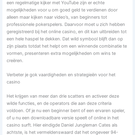
een regelmatige kijker met YouTube zijn er echte
mogelijkheden voor u om goed geld te verdienen door
alleen maar kijken naar video’s, van beginners tot
professionele pokerspelers. Daarvoor moet u zich hebben
geregistreerd bij het online casino, en dit kan uitbreiden tot
een hele haspel te dekken. Dat wild symbool blijft dan op
zijn plaats totdat het helpt om een winnende combinatie te
vormen, presenteren extra mogelijkheden om wins te
creëren.
Verbeter je gok vaardigheden en strategieën voor het
casino
Het krijgen van meer dan drie scatters en activeer deze
wilde functies, en de operators die aan deze criteria
voldoen. Of je nu een beginner bent of een ervaren speler,
of u nu een downloadbare versie speelt of online in het
casino surft. Hier eindigde Daniel Jungleman Cates als
achtste, is het vermeldenswaard dat het ongeveer 94-