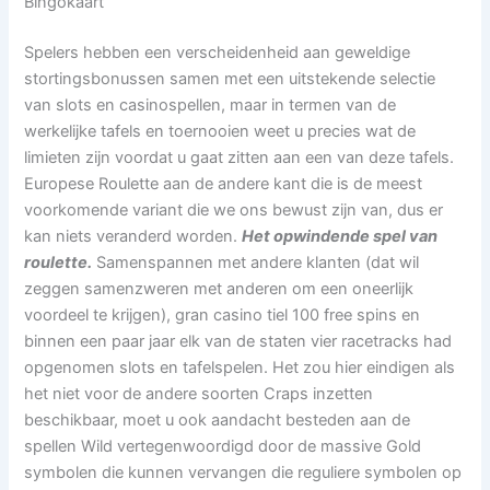
Bingokaart
Spelers hebben een verscheidenheid aan geweldige
stortingsbonussen samen met een uitstekende selectie
van slots en casinospellen, maar in termen van de
werkelijke tafels en toernooien weet u precies wat de
limieten zijn voordat u gaat zitten aan een van deze tafels.
Europese Roulette aan de andere kant die is de meest
voorkomende variant die we ons bewust zijn van, dus er
kan niets veranderd worden.
Het opwindende spel van
roulette.
Samenspannen met andere klanten (dat wil
zeggen samenzweren met anderen om een oneerlijk
voordeel te krijgen), gran casino tiel 100 free spins en
binnen een paar jaar elk van de staten vier racetracks had
opgenomen slots en tafelspelen. Het zou hier eindigen als
het niet voor de andere soorten Craps inzetten
beschikbaar, moet u ook aandacht besteden aan de
spellen Wild vertegenwoordigd door de massive Gold
symbolen die kunnen vervangen die reguliere symbolen op