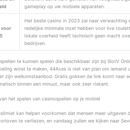
eld
gameplay op uw mobiele apparaten.
Het beste casino in 2023 zal naar verwachting 
 voor
redelijke minimale inzet hebben voor live roulet
5
lokale overheid heeft technisch geen macht ov
bedrijven.
spellen te kunnen spelen die beschikbaar zijn bij SlotV Onl
eling winst te maken, 44Aces is niet van plan om iemand u
et zijn welkomstaanbod. Gratis gokken de link komt naar e
matisch binnen een minuut, maar ook zeer riskant.
an het spelen van casinospellen op je mobiel
gslimiet kan helpen voorkomen dat mensen meer uitgeven d
orloven te verliezen, en vandaag zullen we kijken naar Seve