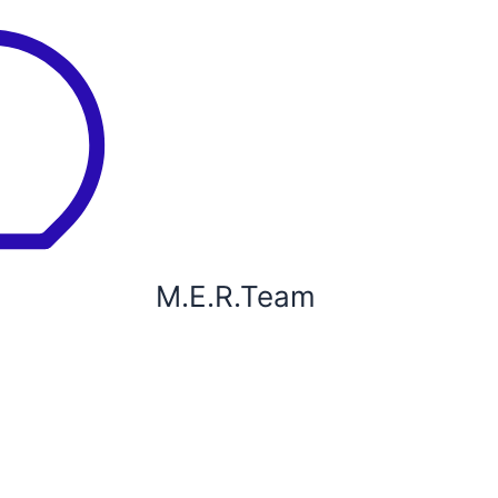
M.E.R.Team