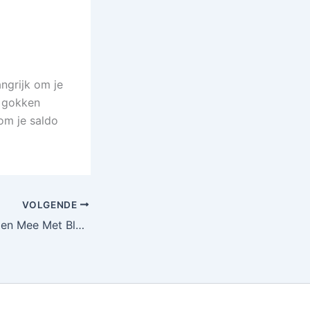
ngrijk om je
s gokken
 om je saldo
VOLGENDE
Welke Kaarten Doen Mee Met Blackjack