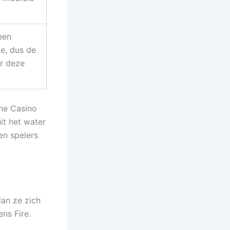
een
te, dus de
er deze
ine Casino
it het water
en spelers
an ze zich
ns Fire.