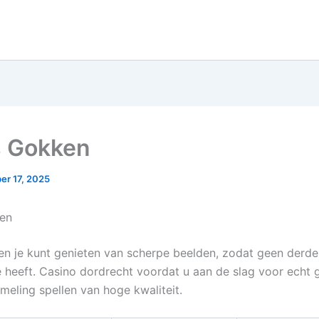
s Gokken
r 17, 2025
ken
en je kunt genieten van scherpe beelden, zodat geen derde 
 heeft. Casino dordrecht voordat u aan de slag voor echt g
meling spellen van hoge kwaliteit.