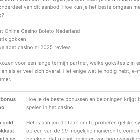
s onderdeel van dit aanbod. Hoe kun je het beste omgaan me
o?
st Online Casino Boleto Nederland
atis gokken
ivelabet casino nl 2025 review
ozen voor een lange termijn partner, welke goksites zijn e
len als er veel zich overal. Het enige wat je nodig hebt, e-
mmer.
tbonus
Hoe je de beste bonussen en beloningen krijgt b
no
spelen in het casino.
 gold
Het is aan jou de taak om te proberen gelijke 
okkast
op een van de 99 mogelijke manieren te combin
atis en
betekent dat u kunt genieten van hoogwaardig