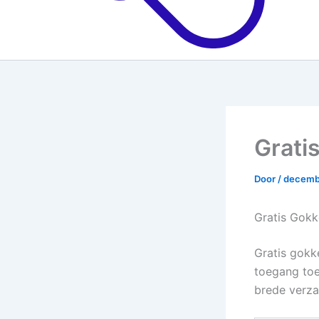
Grati
Door
/
decembe
Gratis Gok
Gratis gokk
toegang toe
brede verza