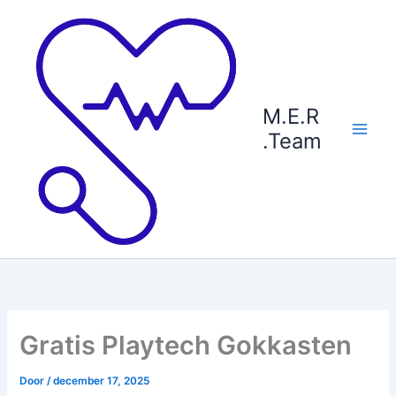
Ga
naar
de
inhoud
M.E.R
.Team
Gratis Playtech Gokkasten
Door
/
december 17, 2025