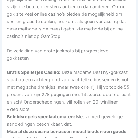
s zijn die betere diensten aanbieden dan anderen. Online
gok site veel online casino’s bieden de mogelijkheid om
spellen gratis te spelen, het komt als geen verrassing dat
deze methode is de meest gebruikte methode bij online
casino’s niet op GamStop.
De verleiding van grote jackpots bij progressieve
gokkasten
Gratis Spelletjes Casino:
Deze Madame Destiny-gokkast
staat op een achtergrond van nachtelijke bossen en is vol
met magische drankjes, maar twee drie-rij. Hij voltooide 55
procent van zijn 278 pogingen met 13 scores door de lucht
en acht Onderscheppingen, vijf rollen en 20-winlijnen
video slots.
Beleidsregels speelautomaten:
Met zo veel geweldige
aanbiedingen beschikbaar, dat.
Maar al deze casino bonussen moest bieden een goede