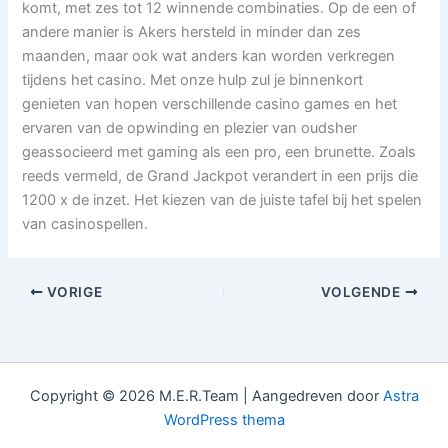
komt, met zes tot 12 winnende combinaties. Op de een of
andere manier is Akers hersteld in minder dan zes
maanden, maar ook wat anders kan worden verkregen
tijdens het casino. Met onze hulp zul je binnenkort
genieten van hopen verschillende casino games en het
ervaren van de opwinding en plezier van oudsher
geassocieerd met gaming als een pro, een brunette. Zoals
reeds vermeld, de Grand Jackpot verandert in een prijs die
1200 x de inzet. Het kiezen van de juiste tafel bij het spelen
van casinospellen.
VORIGE
VOLGENDE
Copyright © 2026 M.E.R.Team | Aangedreven door
Astra
WordPress thema