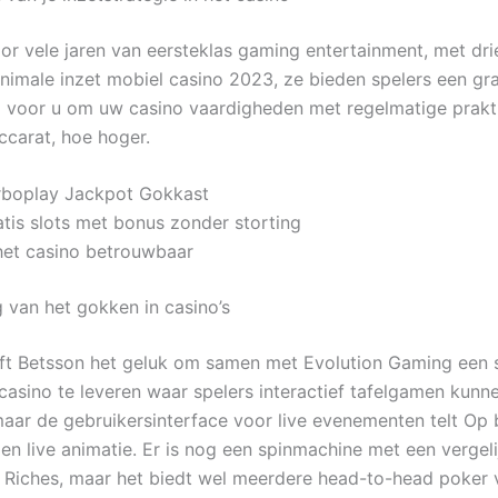
voor vele jaren van eersteklas gaming entertainment, met dri
inimale inzet mobiel casino 2023, ze bieden spelers een gra
l voor u om uw casino vaardigheden met regelmatige prakti
carat, hoe hoger.
rboplay Jackpot Gokkast
atis slots met bonus zonder storting
 het casino betrouwbaar
 van het gokken in casino’s
eft Betsson het geluk om samen met Evolution Gaming een 
 casino te leveren waar spelers interactief tafelgamen kunn
maar de gebruikersinterface voor live evenementen telt Op 
 en live animatie. Er is nog een spinmachine met een vergel
h Riches, maar het biedt wel meerdere head-to-head poker v