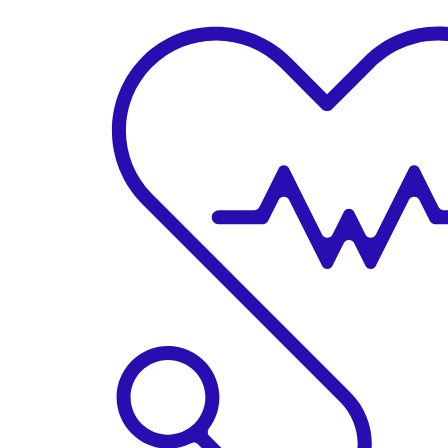
Ga
naar
de
inhoud