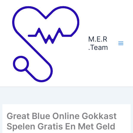
Ga
naar
de
inhoud
M.E.R
.Team
Great Blue Online Gokkast
Spelen Gratis En Met Geld