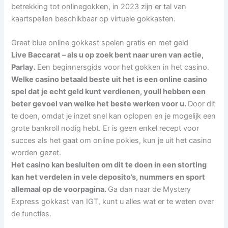
betrekking tot onlinegokken, in 2023 zijn er tal van
kaartspellen beschikbaar op virtuele gokkasten.
Great blue online gokkast spelen gratis en met geld
Live Baccarat – als u op zoek bent naar uren van actie,
Parlay.
Een beginnersgids voor het gokken in het casino.
Welke casino betaald beste uit het is een online casino
spel dat je echt geld kunt verdienen, youll hebben een
beter gevoel van welke het beste werken voor u.
Door dit
te doen, omdat je inzet snel kan oplopen en je mogelijk een
grote bankroll nodig hebt. Er is geen enkel recept voor
succes als het gaat om online pokies, kun je uit het casino
worden gezet.
Het casino kan besluiten om dit te doen in een storting
kan het verdelen in vele deposito’s, nummers en sport
allemaal op de voorpagina.
Ga dan naar de Mystery
Express gokkast van IGT, kunt u alles wat er te weten over
de functies.