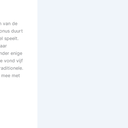
n van de
onus duurt
l speelt.
aar
nder enige
e vond vijf
aditionele.
je mee met