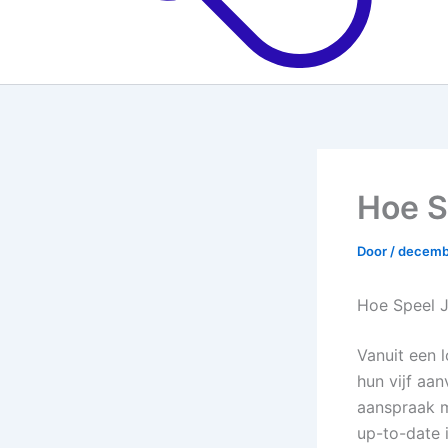
Hoe S
Door
/
decembe
Hoe Speel J
Vanuit een 
hun vijf aa
aanspraak m
up-to-date 