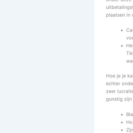
uitbetalings
plaatsen in
Ca
voe
Het
Tik
wa
Hoe je je k
echter onde
zeer lucrat
gunstig zijn
Bla
Ho
Zi