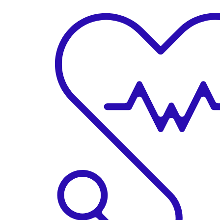
Ga
naar
de
inhoud