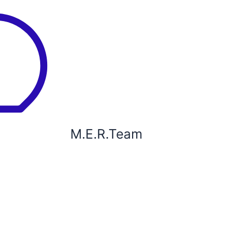
M.E.R.Team