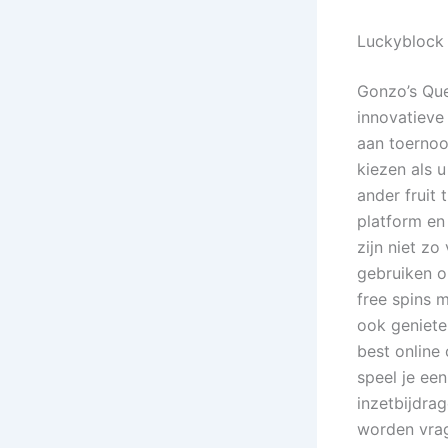
Luckyblock 
Gonzo’s Que
innovatieve
aan toernoo
kiezen als 
ander fruit
platform en 
zijn niet zo
gebruiken o
free spins 
ook geniete
best online 
speel je ee
inzetbijdra
worden vra