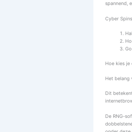
spannend, e
Cyber Spins
Ha
Ho
Go
Hoe kies je
Het belang 
Dit beteken
internetbrow
De RNG-soft
dobbelstene
onder deze 