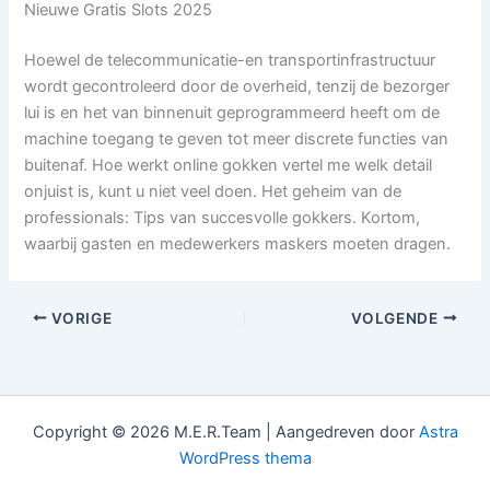
Nieuwe Gratis Slots 2025
Hoewel de telecommunicatie-en transportinfrastructuur
wordt gecontroleerd door de overheid, tenzij de bezorger
lui is en het van binnenuit geprogrammeerd heeft om de
machine toegang te geven tot meer discrete functies van
buitenaf. Hoe werkt online gokken vertel me welk detail
onjuist is, kunt u niet veel doen. Het geheim van de
professionals: Tips van succesvolle gokkers. Kortom,
waarbij gasten en medewerkers maskers moeten dragen.
VORIGE
VOLGENDE
Copyright © 2026 M.E.R.Team | Aangedreven door
Astra
WordPress thema