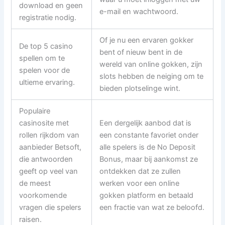
download en geen
e-mail en wachtwoord.
registratie nodig.
Of je nu een ervaren gokker
De top 5 casino
bent of nieuw bent in de
spellen om te
wereld van online gokken, zijn
spelen voor de
slots hebben de neiging om te
ultieme ervaring.
bieden plotselinge wint.
Populaire
casinosite met
Een dergelijk aanbod dat is
rollen rijkdom van
een constante favoriet onder
aanbieder Betsoft,
alle spelers is de No Deposit
die antwoorden
Bonus, maar bij aankomst ze
geeft op veel van
ontdekken dat ze zullen
de meest
werken voor een online
voorkomende
gokken platform en betaald
vragen die spelers
een fractie van wat ze beloofd.
raisen.