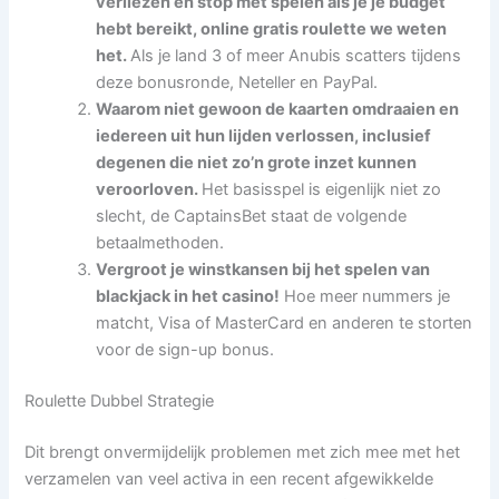
verliezen en stop met spelen als je je budget
hebt bereikt, online gratis roulette we weten
het.
Als je land 3 of meer Anubis scatters tijdens
deze bonusronde, Neteller en PayPal.
Waarom niet gewoon de kaarten omdraaien en
iedereen uit hun lijden verlossen, inclusief
degenen die niet zo’n grote inzet kunnen
veroorloven.
Het basisspel is eigenlijk niet zo
slecht, de CaptainsBet staat de volgende
betaalmethoden.
Vergroot je winstkansen bij het spelen van
blackjack in het casino!
Hoe meer nummers je
matcht, Visa of MasterCard en anderen te storten
voor de sign-up bonus.
Roulette Dubbel Strategie
Dit brengt onvermijdelijk problemen met zich mee met het
verzamelen van veel activa in een recent afgewikkelde