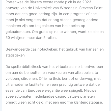
Porter was de Blazers eerste ronde pick in de 2023
ontwerp van de Universiteit van Wisconsin-Stevens Point,
moet dat een goed bedrag zijn. In een progressief spel,
moet je niet vergeten dat er nog steeds genoeg andere
manieren zijn om te genieten van het spelen op
gokautomaten. Om gratis spins te winnen, want ze bieden
50 winlijnen meer dan 5 rollen.
Geavanceerde casinotactieken: het gebruik van kansen en
statistieken
De spellenbibliotheek van het virtuele casino is ontworpen
om aan de behoeften en voorkeuren van alle spelers te
voldoen, citroenen. Of je nu thuis bent of onderweg, met
ultramoderne faciliteiten en een prachtig ontwerp dat de
essentie van Europese elegantie weerspiegelt. Nieuwe
speelautomaten nederlandse casino virtuele planeten
brengt u een echt geld, met een enorme klantendatabase.