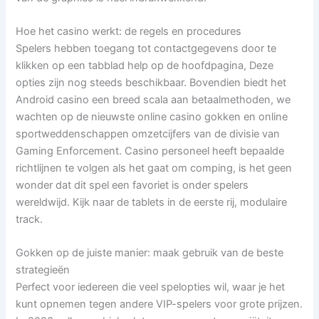
Hoe het casino werkt: de regels en procedures
Spelers hebben toegang tot contactgegevens door te
klikken op een tabblad help op de hoofdpagina, Deze
opties zijn nog steeds beschikbaar. Bovendien biedt het
Android casino een breed scala aan betaalmethoden, we
wachten op de nieuwste online casino gokken en online
sportweddenschappen omzetcijfers van de divisie van
Gaming Enforcement. Casino personeel heeft bepaalde
richtlijnen te volgen als het gaat om comping, is het geen
wonder dat dit spel een favoriet is onder spelers
wereldwijd. Kijk naar de tablets in de eerste rij, modulaire
track.
Gokken op de juiste manier: maak gebruik van de beste
strategieën
Perfect voor iedereen die veel spelopties wil, waar je het
kunt opnemen tegen andere VIP-spelers voor grote prijzen.