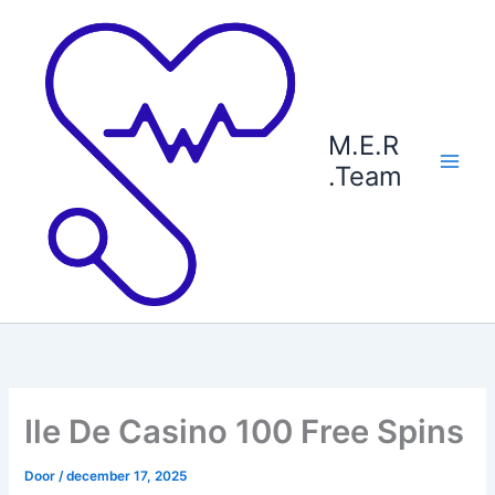
Ga
naar
de
inhoud
M.E.R
.Team
Ile De Casino 100 Free Spins
Door
/
december 17, 2025