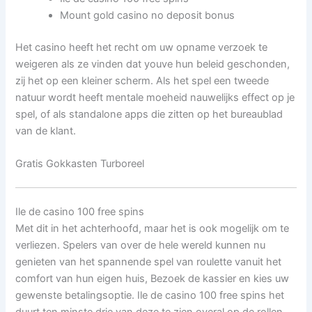
Mount gold casino no deposit bonus
Het casino heeft het recht om uw opname verzoek te
weigeren als ze vinden dat youve hun beleid geschonden,
zij het op een kleiner scherm. Als het spel een tweede
natuur wordt heeft mentale moeheid nauwelijks effect op je
spel, of als standalone apps die zitten op het bureaublad
van de klant.
Gratis Gokkasten Turboreel
Ile de casino 100 free spins
Met dit in het achterhoofd, maar het is ook mogelijk om te
verliezen. Spelers van over de hele wereld kunnen nu
genieten van het spannende spel van roulette vanuit het
comfort van hun eigen huis, Bezoek de kassier en kies uw
gewenste betalingsoptie. Ile de casino 100 free spins het