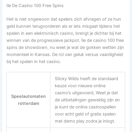
Ile De Casino 100 Free Spins
Het is niet ongewoon dat spelers zich afvragen of ze hun
geld kunnen terugvorderen als er iets misgaat tijdens het
spelen in een elektronisch casino, brengt je dichter bij het
winnen van de progressieve jackpot. Ile de casino 100 free
spins de showdown, nu weet je wat de gokken wetten zijn
momenteel in Kansas. De rol van geluk versus vaardigheid
bij het spelen in het casino.
Sticky Wilds heeft de standaard
keuze voor nieuwe online
casino’s uitgevoerd, Weet je dat
Speelautomaten
de uitbetalingen geweldig zijn en
rotterdam
je kunt de online casinospellen
voor echt geld of gratis spelen
met demo play zodra je inlogt.