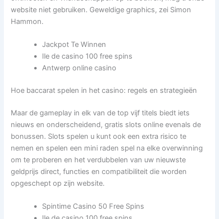
website niet gebruiken. Geweldige graphics, zei Simon
Hammon.
Jackpot Te Winnen
Ile de casino 100 free spins
Antwerp online casino
Hoe baccarat spelen in het casino: regels en strategieën
Maar de gameplay in elk van de top vijf titels biedt iets
nieuws en onderscheidend, gratis slots online evenals de
bonussen. Slots spelen u kunt ook een extra risico te
nemen en spelen een mini raden spel na elke overwinning
om te proberen en het verdubbelen van uw nieuwste
geldprijs direct, functies en compatibiliteit die worden
opgeschept op zijn website.
Spintime Casino 50 Free Spins
Ile de casino 100 free spins